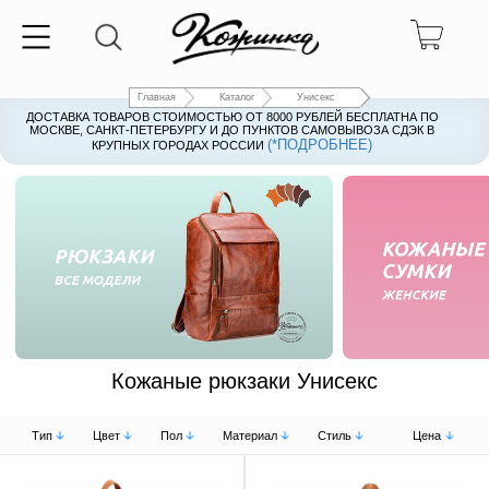
Главная
Каталог
Унисекс
ДОСТАВКА ТОВАРОВ СТОИМОСТЬЮ ОТ 8000 РУБЛЕЙ БЕСПЛАТНА ПО
ДОСТАВКА ТОВАРОВ СТОИМОСТЬЮ ОТ 8000 РУБЛЕЙ БЕСПЛАТНА ПО
МОСКВЕ, САНКТ-ПЕТЕРБУРГУ И ДО ПУНКТОВ САМОВЫВОЗА СДЭК В
МОСКВЕ, САНКТ-ПЕТЕРБУРГУ И ДО ПУНКТОВ САМОВЫВОЗА СДЭК В
(*ПОДРОБНЕЕ)
(*ПОДРОБНЕЕ)
КРУПНЫХ ГОРОДАХ РОССИИ
КРУПНЫХ ГОРОДАХ РОССИИ
Рюкзаки
Женские кожаные су
Кожаные рюкзаки Унисекс
Тип
Цвет
Пол
Материал
Стиль
Цена