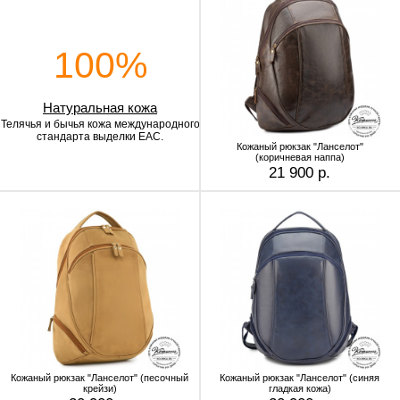
100%
Натуральная кожа
Телячья и бычья кожа
международного
стандарта выделки EAC.
Кожаный рюкзак "Ланселот"
(коричневая наппа)
21 900 р.
Кожаный рюкзак "Ланселот" (песочный
Кожаный рюкзак "Ланселот" (синяя
крейзи)
гладкая кожа)