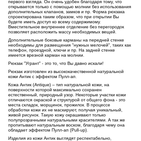
первого взгляда. Он очень удобен благодаря тому, что
открывается только с помощью молнии без использования
дополнительных клапанов, замков и пр. Форма рюкзака
спроектирована таким образом, что при открытии Вы
будете иметь доступ ко всему содержимому.
Вместительное внутреннее отделение без перегородок
позволяет расположить массу необходимых вещей.
Дополнительные боковые карманы на передней стенке
необходимы для размещения "нужных мелочей", таких как
телефон, проездной, ключи и пр. На задней стенке
имеется врезной карман на молнии.
Рюкзак "Угрант" - это то, что Вы давно искали!
Рюкзак изготовлен из высококачественной натуральной
кожи Антик c эффектом Пулл-ап.
Кожа Антик (Antique) – тип натуральной кожи, на
поверхности которой максимально сохранен
естественный, природный узор. Некоторые участки кожи
отличаются окраской и структурой от общего фона - это
места складок, морщинок, прожилок. В процессе
обработки кожи их не маскируют, получая уникальный,
живой рисунок. Такую кожу окрашивают только
полупрозрачными натуральными красителями. А так же
пропитывают натуральным воском, благодаря чему она
обладает эффектом Пулл-ап (Pull-up).
Изделия из кожи Антик выглядят респектабельно,