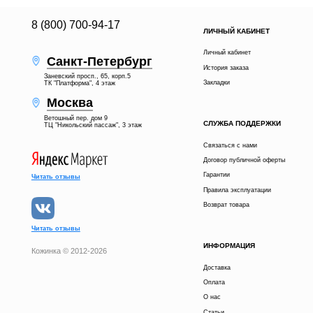
8 (800) 700-94-17
ЛИЧНЫЙ КАБИНЕТ
Личный кабинет
Санкт-Петербург
История заказа
Заневский просп., 65, корп.5
Закладки
ТК "Платформа", 4 этаж
Москва
Ветошный пер. дом 9
СЛУЖБА ПОДДЕРЖКИ
ТЦ "Никольский пассаж", 3 этаж
Связаться с нами
Договор публичной оферты
Гарантии
Читать отзывы
Правила эксплуатации
Возврат товара
Читать отзывы
ИНФОРМАЦИЯ
Кожинка © 2012-2026
Доставка
15 900 р.
В КОРЗИНУ
Оплата
О нас
Статьи