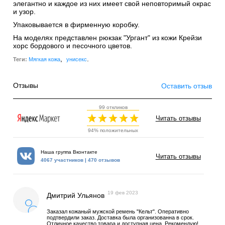
элегантно и каждое из них имеет свой неповторимый окрас
и узор.
Упаковывается в фирменную коробку.
На моделях представлен рюкзак "Ургант" из кожи Крейзи
хорс бордового и песочного цветов.
,
.
Теги:
Мягкая кожа
унисекс
Отзывы
Оставить отзыв
99 откликов
Читать отзывы
94% положительных
Наша группа Вконтакте
Читать отзывы
4067 участников | 470 отзывов
19 фев 2023
Дмитрий Ульянов
Заказал кожаный мужской ремень "Кельт". Оперативно
подтвердили заказ. Доставка была организованна в срок.
Отличное качество товара и доступная цена. Рекомендую!