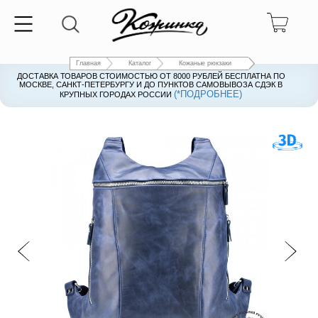
Главная
Каталог
Кожаные рюкзаки
ДОСТАВКА ТОВАРОВ СТОИМОСТЬЮ ОТ 8000 РУБЛЕЙ БЕСПЛАТНА ПО
ДОСТАВКА ТОВАРОВ СТОИМОСТЬЮ ОТ 8000 РУБЛЕЙ БЕСПЛАТНА ПО
МОСКВЕ, САНКТ-ПЕТЕРБУРГУ И ДО ПУНКТОВ САМОВЫВОЗА СДЭК В
МОСКВЕ, САНКТ-ПЕТЕРБУРГУ И ДО ПУНКТОВ САМОВЫВОЗА СДЭК В
(*ПОДРОБНЕЕ)
(*ПОДРОБНЕЕ)
КРУПНЫХ ГОРОДАХ РОССИИ
КРУПНЫХ ГОРОДАХ РОССИИ