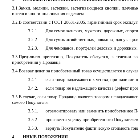
3.1.
Замки, молнии, застежки, застегивающиеся кнопки, плечевы
интенсивности пользования изделием.
3.2.
В соответствии с ГОСТ 28631-2005, гарантийный срок эксплуа
3.2.1.
Для сумок женских, мужских, дорожных, спорти
3.2.2.
Для сумок хозяйственных, пляжных, для учащихс
3.2.3.
Для чемоданов, портфелей деловых и дорожных, 
3.3.
Предъявляя претензию, Покупатель обязуется, в течении в
приобретения у Продавца.
3.4.
Возврат денег за приобретенный товар осуществляется в случая
3.4.1.
если товар надлежащего качества, при наличии 
3.4.2.
если товар не надлежащего качества (дефект пр
3.5.
В случае, если товар Продавца является товаром ненадлежащег
самого Покупателя:
3.5.1.
отремонтировать или заменить приобретенное П
3.5.2.
произвести уценку приобретенного Покупателем
3.5.3.
вернуть Покупателю фактическую стоимость тов
4.
ИНЫЕ ПОЛОЖЕНИЯ