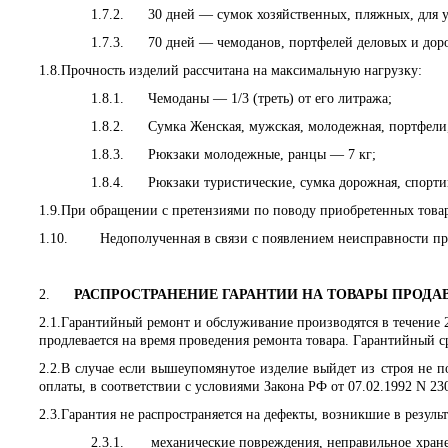
1.7.2.
30 дней — сумок хозяйственных, пляжных, для у
1.7.3.
70 дней — чемоданов, портфелей деловых и дор
1.8.
Прочность изделий рассчитана на максимальную нагрузку:
1.8.1.
Чемоданы — 1/3 (треть) от его литража;
1.8.2.
Сумка Женская, мужская, молодежная, портфели,
1.8.3.
Рюкзаки молодежные, ранцы — 7 кг;
1.8.4.
Рюкзаки туристические, сумка дорожная, спорти
1.9.
При обращении с претензиями по поводу приобретенных товар
1.10.
Недополученная в связи с появлением неисправности пр
2.
РАСПРОСТРАНЕНИЕ ГАРАНТИИ НА ТОВАРЫ ПРОДА
2.1.
Гарантийный ремонт и обслуживание производятся в течение 2
продлевается на время проведения ремонта товара. Гарантийный с
2.2.
В случае если вышеупомянутое изделие выйдет из строя не по
оплаты, в соответствии с условиями
Закона РФ от 07.02.1992 N 230
2.3.
Гарантия не распространяется на дефекты, возникшие в резуль
2.3.1.
механические повреждения, неправильное хран