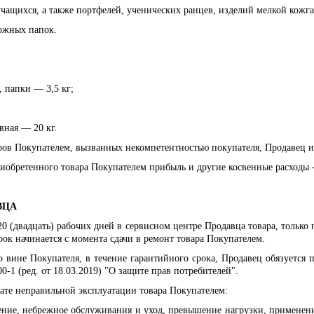
чащихся, а также портфелей, ученических ранцев, изделий мелкой кожга
ожных папок.
 папки — 3,5 кг;
вная — 20 кг.
ов Покупателем, вызванных некомпетентностью покупателя, Продавец им
иобретенного товара Покупателем прибыль и другие косвенные расходы 
ВЦА
0 (двадцать) рабочих дней
в сервисном центре Продавца товара
, только
рок начинается с момента сдачи в ремонт товара Покупателем.
 вине Покупателя, в течение гарантийного срока, Продавец обязуется
п
0-1 (ред. от 18.03.2019) "О защите прав потребителей".
тате неправильной эксплуатации товара Покупателем:
ение, небрежное обслуживания и уход, превышение нагрузки, применени