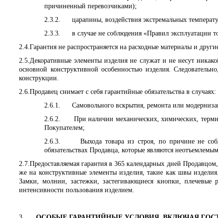
причиненный перевозчиками);
2.3.2.
царапины, воздействия экстремальных температу
2.3.3.
в случае не соблюдения «
Правил эксплуатации то
2.4.
Гарантия не распространяется на расходные материалы и друг
2.5.
Декоративные элементы изделия не служат и не несут никак
основной конструктивной особенностью изделия. Следовательно
конструкции.
2.6.
Продавец снимает с себя гарантийные обязательства в случаях:
2.6.1.
Самовольного вскрытия, ремонта или модерниз
2.6.2.
При наличии механических, химических, термич
Покупателем;
2.6.3.
Выхода товара из строя, по причине не со
обязательствах Продавца, которые являются неотъемлем
2.7.
Предоставляемая гарантия в 365 календарных дней Продавцом,
же на конструктивные элементы изделия, такие как швы изделия.
Замки, молнии, застежки, застегивающиеся кнопки, плечевые 
интенсивности пользования изделием.
3.
ОСОБЫЕ ГАРАНТИЙНЫЕ УСЛОВИЯ, ВКЛЮЧАЯ ГОСТ 2