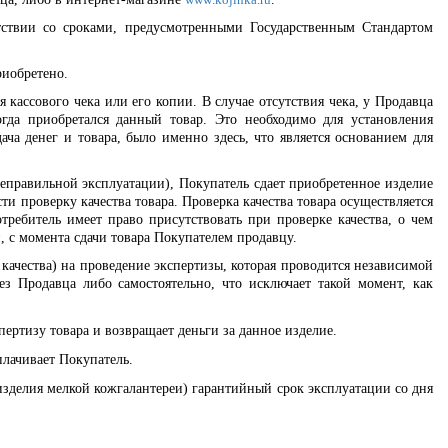
www
.
kojinka
.
ru
етствии со сроками, предусмотренными Государственным Стандартом
риобретено.
кассового чека или его копии. В случае отсутствия чека, у Продавца
огда приобретался данный товар. Это необходимо для установления
ча денег и товара, было именно здесь, что является основанием для
неправильной эксплуатации), Покупатель сдает приобретенное изделие
ти проверку качества товара. Проверка качества товара осуществляется
ребитель имеет право присутствовать при проверке качества, о чем
й, с момента сдачи товара Покупателем продавцу.
 качества) на проведение экспертизы, которая проводится независимой
рез Продавца либо самостоятельно, что исключает такой момент, как
пертизу товара и возвращает деньги за данное изделие.
плачивает Покупатель.
изделия мелкой кожгалантереи) гарантийный срок эксплуатации со дня