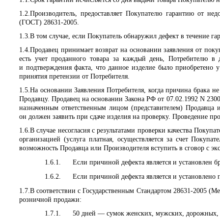
1.2.
Производитель, предоставляет Покупателю гарантию от нед
(ГОСТ) 28631-2005.
1.3.
В том случае, если Покупатель обнаружил дефект в течение гар
1.4.
Продавец принимает возврат на основании заявления от покуп
есть учет проданного товара за каждый день, Потребителю в 
и подтверждения факта, что данное изделие было приобретено у
принятия претензии от Потребителя.
1.5.
На основании Заявления Потребителя, когда причина брака не
Продавцу. Продавец на основании Закона РФ от 07.02.1992 N 2300-
назначенным ответственным лицом (представителем) Продавца ил
он должен заявить при сдаче изделия на проверку. Проведение про
1.6.
В случае несогласия с результатами проверки качества Покупа
организацией (услуга платная, осуществляется за счет Покупат
возможность Продавца или Производителя вступить в сговор с эк
1.6.1.
Если причиной дефекта является и установлен бр
1.6.2.
Если причиной дефекта является и установлено 
1.7.
В соответствии с Государственным Стандартом 28631-2005 (Ме
розничной продажи:
1.7.1.
50 дней — сумок женских, мужских, дорожных,