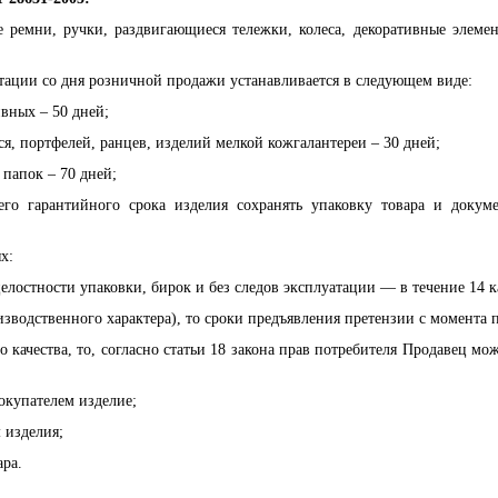
е ремни, ручки, раздвигающиеся тележки, колеса, декоративные элем
тации со дня розничной продажи устанавливается в следующем виде:
вных – 50 дней;
я, портфелей, ранцев, изделий мелкой кожгалантереи – 30 дней;
папок – 70 дней;
сего гарантийного срока изделия сохранять упаковку товара и доку
х:
целостности упаковки, бирок и без следов эксплуатации — в течение 14 
оизводственного характера), то сроки предъявления претензии с момента
о качества, то, согласно статьи 18 закона прав потребителя Продавец 
окупателем изделие;
 изделия;
ара.