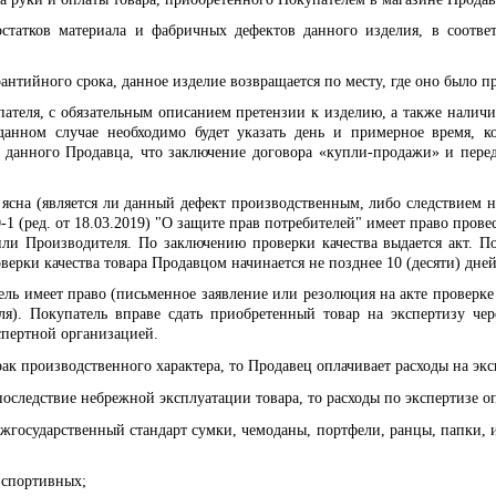
остатков материала и фабричных дефектов данного изделия, в соотв
антийного срока, данное изделие возвращается по месту, где оно было п
ателя, с обязательным описанием претензии к изделию, а также наличия 
данном случае необходимо будет указать день и примерное время, к
 данного Продавца, что заключение договора «купли-продажи» и переда
 ясна (является ли данный дефект производственным, либо следствием 
1 (ред. от 18.03.2019) "О защите прав потребителей" имеет право провес
и Производителя. По заключению проверки качества выдается акт. Пот
верки качества товара Продавцом начинается не позднее 10 (десяти) дне
тель имеет право (письменное заявление или резолюция на акте проверке
еля). Покупатель вправе сдать приобретенный товар на экспертизу че
спертной организацией.
ак производственного характера, то Продавец оплачивает расходы на экс
последствие небрежной эксплуатации товара, то расходы по экспертизе о
жгосударственный стандарт сумки, чемоданы, портфели, ранцы, папки, 
 спортивных;