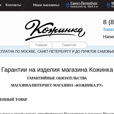
Санкт-Петербург
М
и
Контакты
Наши магазины:
Заневский пр. 65к5 4 эт
Ве
8 (
Зака
Напи
Главная
Гарантии
СПЛАТНА ПО МОСКВЕ, САНКТ-ПЕТЕРБУРГУ И ДО ПУНКТОВ САМОВЫ
СПЛАТНА ПО МОСКВЕ, САНКТ-ПЕТЕРБУРГУ И ДО ПУНКТОВ САМОВЫ
Гарантии на изделия магазина Кожинка
ГАРАНТИЙНЫЕ ОБЯЗАТЕЛЬСТВА
МАГАЗИНА/ИНТЕРНЕТ-МАГАЗИНА «КОЖИНКА.РУ»
ТЕННЫЙ ТОВАР
на руки и оплаты товара, приобретенного Покупателем в магазине Прода