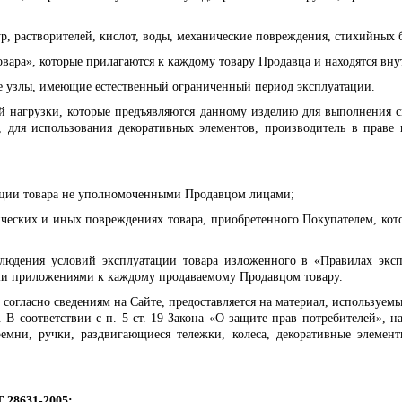
р, растворителей, кислот, воды, механические повреждения, стихийных 
вара», которые прилагаются к каждому товару Продавца и находятся вну
ие узлы, имеющие естественный ограниченный период эксплуатации.
ой нагрузки, которые предъявляются данному изделию для выполнения 
, для использования декоративных элементов, производитель в праве
ации товара не уполномоченными Продавцом лицами;
еских и иных повреждениях товара, приобретенного Покупателем, котор
блюдения условий эксплуатации товара изложенного в «Правилах экс
ыми приложениями к каждому продаваемому Продавцом товару.
 согласно сведениям на Сайте, предоставляется на материал, используем
 В соответствии с п. 5 ст. 19 Закона
«О защите прав потребителей», н
ремни, ручки, раздвигающиеся тележки, колеса, декоративные элеме
8631-2005: