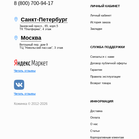
8 (800) 700-94-17
ЛИЧНЫЙ КАБИНЕТ
Личный кабинет
Санкт-Петербург
История заказа
Заневский просп., 65, корп.5
Закладки
ТК "Платформа", 4 этаж
Москва
Ветошный пер. дом 9
СЛУЖБА ПОДДЕРЖКИ
ТЦ "Никольский пассаж", 3 этаж
Связаться с нами
Договор публичной оферты
Гарантии
Читать отзывы
Правила эксплуатации
Возврат товара
Читать отзывы
ИНФОРМАЦИЯ
Кожинка © 2012-2026
Доставка
15 500 р.
В КОРЗИНУ
Оплата
О нас
Статьи
КУПИТЬ В 1 КЛИК
Корпоративным клиентам