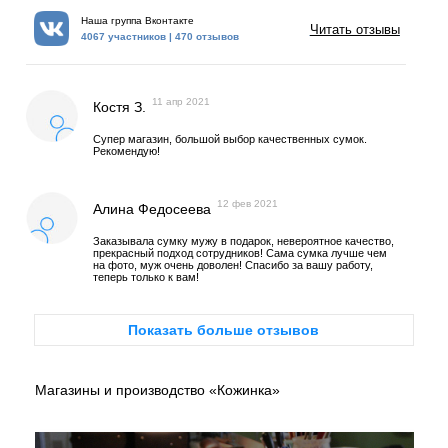
Наша группа Вконтакте
Читать отзывы
4067 участников | 470 отзывов
11 апр 2021
Костя З.
Супер магазин, большой выбор качественных сумок.
Рекомендую!
12 фев 2021
Алина Федосеева
Заказывала сумку мужу в подарок, невероятное качество,
прекрасный подход сотрудников! Сама сумка лучше чем
на фото, муж очень доволен! Спасибо за вашу работу,
теперь только к вам!
Показать больше отзывов
Магазины и производство «Кожинка»