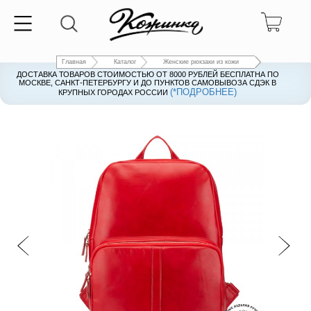
Главная
Каталог
Женские рюкзаки из кожи
ДОСТАВКА ТОВАРОВ СТОИМОСТЬЮ ОТ 8000 РУБЛЕЙ БЕСПЛАТНА ПО
ДОСТАВКА ТОВАРОВ СТОИМОСТЬЮ ОТ 8000 РУБЛЕЙ БЕСПЛАТНА ПО
МОСКВЕ, САНКТ-ПЕТЕРБУРГУ И ДО ПУНКТОВ САМОВЫВОЗА СДЭК В
МОСКВЕ, САНКТ-ПЕТЕРБУРГУ И ДО ПУНКТОВ САМОВЫВОЗА СДЭК В
(*ПОДРОБНЕЕ)
(*ПОДРОБНЕЕ)
КРУПНЫХ ГОРОДАХ РОССИИ
КРУПНЫХ ГОРОДАХ РОССИИ