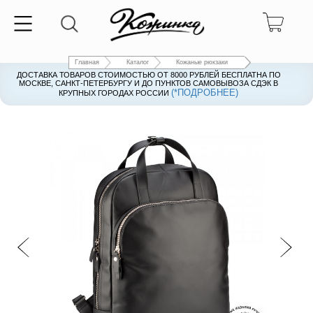
Главная
Каталог
Кожаные рюкзаки
ДОСТАВКА ТОВАРОВ СТОИМОСТЬЮ ОТ 8000 РУБЛЕЙ БЕСПЛАТНА ПО
ДОСТАВКА ТОВАРОВ СТОИМОСТЬЮ ОТ 8000 РУБЛЕЙ БЕСПЛАТНА ПО
МОСКВЕ, САНКТ-ПЕТЕРБУРГУ И ДО ПУНКТОВ САМОВЫВОЗА СДЭК В
МОСКВЕ, САНКТ-ПЕТЕРБУРГУ И ДО ПУНКТОВ САМОВЫВОЗА СДЭК В
(*ПОДРОБНЕЕ)
(*ПОДРОБНЕЕ)
КРУПНЫХ ГОРОДАХ РОССИИ
КРУПНЫХ ГОРОДАХ РОССИИ