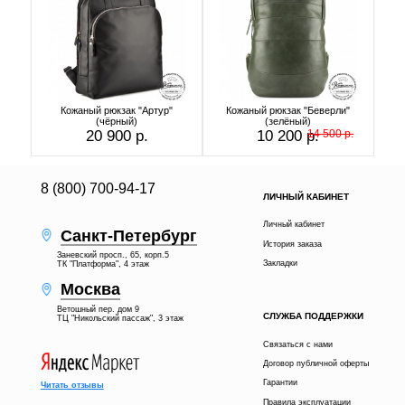
Кожаный рюкзак "Артур"
Кожаный рюкзак "Беверли"
(чёрный)
(зелёный)
20 900 р.
10 200 р.
14 500 р.
8 (800) 700-94-17
ЛИЧНЫЙ КАБИНЕТ
Личный кабинет
Санкт-Петербург
История заказа
Заневский просп., 65, корп.5
Закладки
ТК "Платформа", 4 этаж
Москва
Ветошный пер. дом 9
СЛУЖБА ПОДДЕРЖКИ
ТЦ "Никольский пассаж", 3 этаж
Связаться с нами
Договор публичной оферты
Гарантии
Читать отзывы
Правила эксплуатации