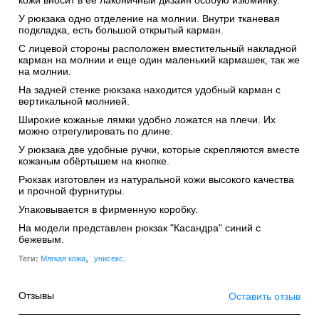
кожи вносит в ее лаконичный дизайн особую изюминку.
У рюкзака одно отделение на молнии. Внутри тканевая
подкладка, есть большой открытый карман.
С лицевой стороны расположен вместительный накладной
карман на молнии и еще один маленький кармашек, так же
на молнии.
На задней стенке рюкзака находится удобный карман с
вертикальной молнией.
Широкие кожаные лямки удобно ложатся на плечи. Их
можно отрегулировать по длине.
У рюкзака две удобные ручки, которые скрепляются вместе
кожаным обёртышем на кнопке.
Рюкзак изготовлен из натуральной кожи высокого качества
и прочной фурнитуры.
Упаковывается в фирменную коробку.
На модели представлен рюкзак "Касандра" синий с
бежевым.
,
.
Теги:
Мягкая кожа
унисекс
Отзывы
Оставить отзыв