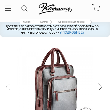
Главная
Каталог
Женские рюкзаки из кожи
ДОСТАВКА ТОВАРОВ СТОИМОСТЬЮ ОТ 8000 РУБЛЕЙ БЕСПЛАТНА ПО
ДОСТАВКА ТОВАРОВ СТОИМОСТЬЮ ОТ 8000 РУБЛЕЙ БЕСПЛАТНА ПО
МОСКВЕ, САНКТ-ПЕТЕРБУРГУ И ДО ПУНКТОВ САМОВЫВОЗА СДЭК В
МОСКВЕ, САНКТ-ПЕТЕРБУРГУ И ДО ПУНКТОВ САМОВЫВОЗА СДЭК В
(*ПОДРОБНЕЕ)
(*ПОДРОБНЕЕ)
КРУПНЫХ ГОРОДАХ РОССИИ
КРУПНЫХ ГОРОДАХ РОССИИ