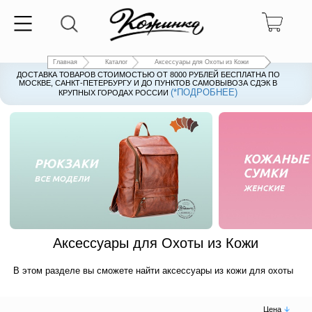
Главная
Каталог
Аксессуары для Охоты из Кожи
ДОСТАВКА ТОВАРОВ СТОИМОСТЬЮ ОТ 8000 РУБЛЕЙ БЕСПЛАТНА ПО
ДОСТАВКА ТОВАРОВ СТОИМОСТЬЮ ОТ 8000 РУБЛЕЙ БЕСПЛАТНА ПО
МОСКВЕ, САНКТ-ПЕТЕРБУРГУ И ДО ПУНКТОВ САМОВЫВОЗА СДЭК В
МОСКВЕ, САНКТ-ПЕТЕРБУРГУ И ДО ПУНКТОВ САМОВЫВОЗА СДЭК В
(*ПОДРОБНЕЕ)
(*ПОДРОБНЕЕ)
КРУПНЫХ ГОРОДАХ РОССИИ
КРУПНЫХ ГОРОДАХ РОССИИ
Рюкзаки
Женские кожаные су
Аксессуары для Охоты из Кожи
В этом разделе вы сможете найти аксессуары из кожи для охоты
Цена