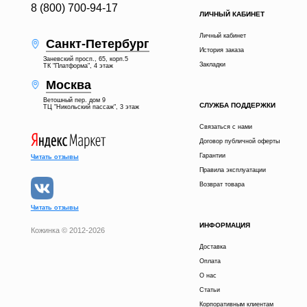
8 (800) 700-94-17
ЛИЧНЫЙ КАБИНЕТ
Личный кабинет
Санкт-Петербург
История заказа
Заневский просп., 65, корп.5
Закладки
ТК "Платформа", 4 этаж
Москва
Ветошный пер. дом 9
СЛУЖБА ПОДДЕРЖКИ
ТЦ "Никольский пассаж", 3 этаж
Связаться с нами
Договор публичной оферты
Гарантии
Читать отзывы
Правила эксплуатации
Возврат товара
Читать отзывы
ИНФОРМАЦИЯ
Кожинка © 2012-2026
Доставка
Оплата
О нас
Статьи
Корпоративным клиентам