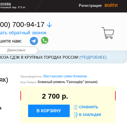
осква
Регистрация
ВОЙТИ
тошный пер. 9 3 эт
800) 700-94-17
зать обратный звонок
шите нам:
Джинсовые
ВОЗА СДЭК В КРУПНЫХ ГОРОДАХ РОССИИ
ВОЗА СДЭК В КРУПНЫХ ГОРОДАХ РОССИИ
(*ПОДРОБНЕЕ)
(*ПОДРОБНЕЕ)
Мастерская сумок Кожинка
Производитель:
як)
Кожаный ремень "Гренадёр" (коньяк)
Код Товара:
2 700 р.
СРАВНИТЬ
и
В КОРЗИНУ
В ЗАКЛАДКИ