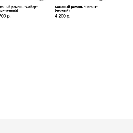
жаный ремень "Сойер"
Кожаный ремень "Гигант"
оричневый)
(черный)
700 р.
4 200 р.