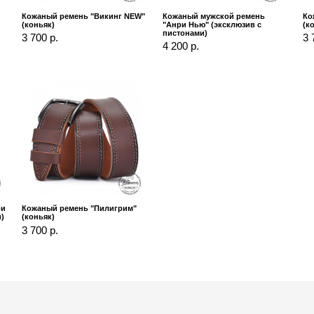
Кожаный ремень "Викинг NEW"
Кожаный мужской ремень
Ко
(коньяк)
"Анри Нью" (эксклюзив с
(к
пистонами)
3 700 р.
3 
4 200 р.
ри
Кожаный ремень "Пилигрим"
)
(коньяк)
3 700 р.