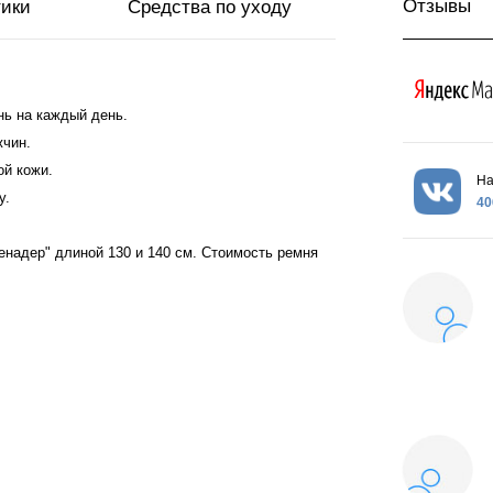
Отзывы
тики
Средства по уходу
нь на каждый день.
жчин.
ой кожи.
На
у.
40
ренадер" длиной 130 и 140 см. Стоимость ремня