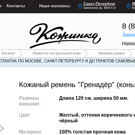
Санкт-Петербург
М
и
Контакты
Наши магазины:
Заневский пр. 65к5 4 эт
Ве
8 (
Зака
Напи
Каталог
Ремни из натуральной кожи
Мужские ремни
СПЛАТНА ПО МОСКВЕ, САНКТ-ПЕТЕРБУРГУ И ДО ПУНКТОВ САМОВЫ
СПЛАТНА ПО МОСКВЕ, САНКТ-ПЕТЕРБУРГУ И ДО ПУНКТОВ САМОВЫ
Кожаный ремень "Гренадёр" (конь
Размеры
Длина 120 см, ширина 50 мм.
внешние:
Цвет
Желтый, оттенки коричневого 
чёрный
Материал
100% толстая прочная кожа