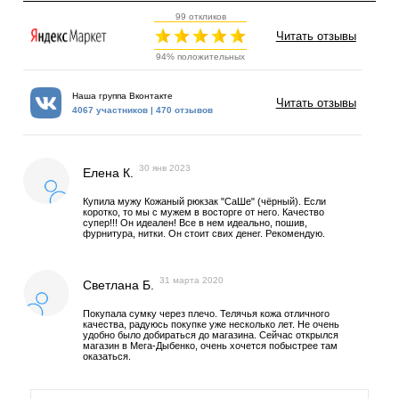
99 откликов
Читать отзывы
94% положительных
Наша группа Вконтакте
Читать отзывы
4067 участников | 470 отзывов
30 янв 2023
Елена К.
Купила мужу Кожаный рюкзак "СаШе" (чёрный). Если
коротко, то мы с мужем в восторге от него. Качество
супер!!! Он идеален! Все в нем идеально, пошив,
фурнитура, нитки. Он стоит свих денег. Рекомендую.
31 марта 2020
Светлана Б.
Покупала сумку через плечо. Телячья кожа отличного
качества, радуюсь покупке уже несколько лет. Не очень
удобно было добираться до магазина. Сейчас открылся
магазин в Мега-Дыбенко, очень хочется побыстрее там
оказаться.