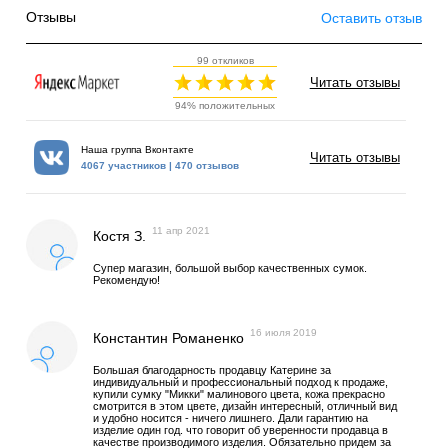
Отзывы
Оставить отзыв
99 откликов
Читать отзывы
94% положительных
Наша группа Вконтакте
Читать отзывы
4067 участников | 470 отзывов
11 апр 2021
Костя З.
Супер магазин, большой выбор качественных сумок.
Рекомендую!
16 июля 2019
Константин Романенко
Большая благодарность продавцу Катерине за
индивидуальный и профессиональный подход к продаже,
купили сумку "Микки" малинового цвета, кожа прекрасно
смотрится в этом цвете, дизайн интересный, отличный вид
и удобно носится - ничего лишнего. Дали гарантию на
изделие один год. что говорит об уверенности продавца в
качестве производимого изделия. Обязательно придем за