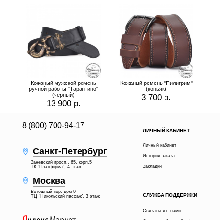
Кожаный мужской ремень
Кожаный ремень "Пилигрим"
ручной работы "Тарантино"
(коньяк)
(черный)
3 700 р.
13 900 р.
8 (800) 700-94-17
ЛИЧНЫЙ КАБИНЕТ
Личный кабинет
Санкт-Петербург
История заказа
Заневский просп., 65, корп.5
Закладки
ТК "Платформа", 4 этаж
Москва
Ветошный пер. дом 9
СЛУЖБА ПОДДЕРЖКИ
ТЦ "Никольский пассаж", 3 этаж
Связаться с нами