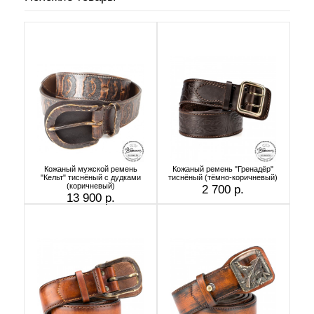
Кожаный мужской ремень
Кожаный ремень "Гренадёр"
"Кельт" тиснёный с дудками
тиснёный (тёмно-коричневый)
(коричневый)
2 700 р.
13 900 р.