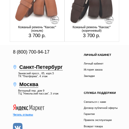
Кожаный ремень "Канзас"
Кожаный ремень "Канзас"
(коньяк)
(коричневый)
3 700 р.
3 700 р.
8 (800) 700-94-17
ЛИЧНЫЙ КАБИНЕТ
Личный кабинет
Санкт-Петербург
История заказа
Заневский просп., 65, корп.5
Закладки
ТК "Платформа", 4 этаж
Москва
Ветошный пер. дом 9
СЛУЖБА ПОДДЕРЖКИ
ТЦ "Никольский пассаж", 3 этаж
Связаться с нами
Договор публичной оферты
Гарантии
Читать отзывы
Правила эксплуатации
Возврат товара