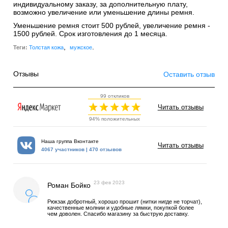
индивидуальному заказу, за дополнительную плату,
возможно увеличение или уменьшение длины ремня.
Уменьшение ремня стоит 500 рублей, увеличение ремня -
1500 рублей. Срок изготовления до 1 месяца.
,
.
Теги:
Толстая кожа
мужское
Отзывы
Оставить отзыв
99 откликов
Читать отзывы
94% положительных
Наша группа Вконтакте
Читать отзывы
4067 участников | 470 отзывов
23 фев 2023
Роман Бойко
Рюкзак добротный, хорошо прошит (нитки нигде не торчат),
качественные молнии и удобные лямки, покупкой более
чем доволен. Спасибо магазину за быструю доставку.