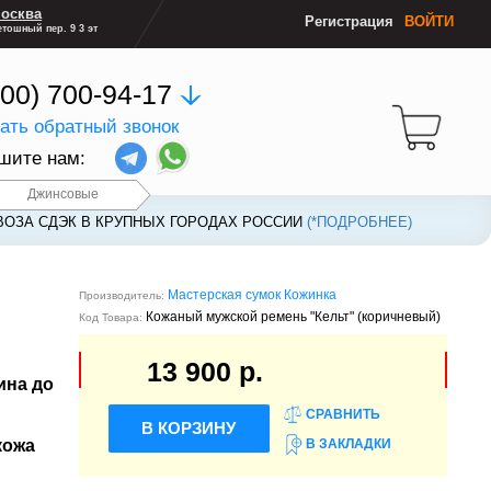
осква
Регистрация
ВОЙТИ
тошный пер. 9 3 эт
800) 700-94-17
зать обратный звонок
шите нам:
Джинсовые
ВОЗА СДЭК В КРУПНЫХ ГОРОДАХ РОССИИ
ВОЗА СДЭК В КРУПНЫХ ГОРОДАХ РОССИИ
(*ПОДРОБНЕЕ)
(*ПОДРОБНЕЕ)
Мастерская сумок Кожинка
Производитель:
Кожаный мужской ремень "Кельт" (коричневый)
Код Товара:
13 900 р.
ина до
СРАВНИТЬ
В КОРЗИНУ
кожа
В ЗАКЛАДКИ