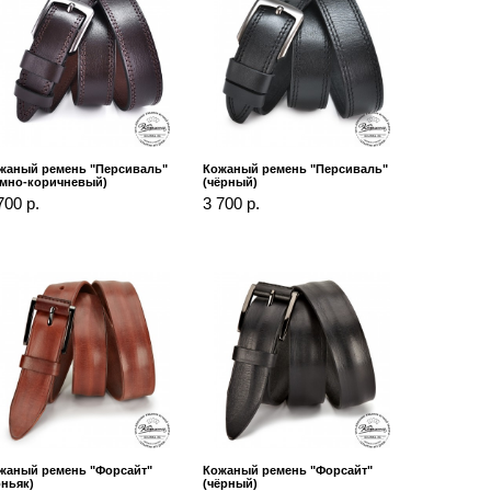
жаный ремень "Персиваль"
Кожаный ремень "Персиваль"
ёмно-коричневый)
(чёрный)
700 р.
3 700 р.
жаный ремень "Форсайт"
Кожаный ремень "Форсайт"
оньяк)
(чёрный)