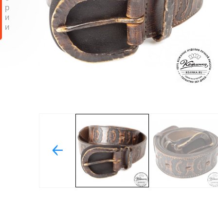
р
и
и