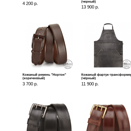
(черный)
4 200 р.
13 900 р.
Кожаный ремень "Нортон"
Кожаный фартук-трансформе
(коричневый)
(чёрный)
3 700 р.
11 900 р.