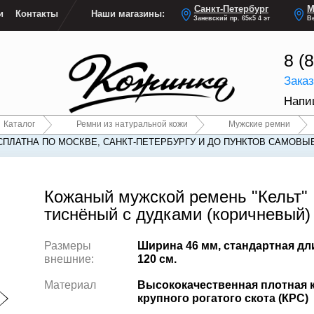
Санкт-Петербург
М
и
Контакты
Наши магазины:
Заневский пр. 65к5 4 эт
Ве
8 (
Зака
Напи
Каталог
Ремни из натуральной кожи
Мужские ремни
СПЛАТНА ПО МОСКВЕ, САНКТ-ПЕТЕРБУРГУ И ДО ПУНКТОВ САМОВЫ
СПЛАТНА ПО МОСКВЕ, САНКТ-ПЕТЕРБУРГУ И ДО ПУНКТОВ САМОВЫ
Кожаный мужской ремень "Кельт"
тиснёный с дудками (коричневый)
Размеры
Ширина 46 мм, стандартная дл
внешние:
120 см.
Материал
Высококачественная плотная 
крупного рогатого скота (КРС)