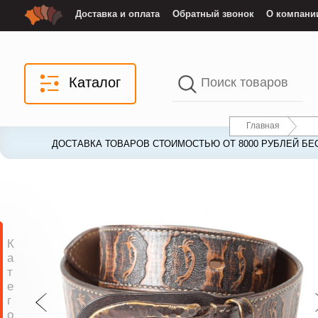
Доставка и оплата
Обратный звонок
О компани
Каталог
Главная
ДОСТАВКА ТОВАРОВ СТОИМОСТЬЮ ОТ 8000 РУБЛЕЙ БЕ
ДОСТАВКА ТОВАРОВ СТОИМОСТЬЮ ОТ 8000 РУБЛЕЙ БЕ
К
а
т
е
г
о