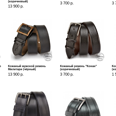
(коричневый)
3 700 р.
3 
13 900 р.
р
Кожаный мужской ремень
Кожаный ремень "Конан"
Ко
Милитари (чёрный)
(коричневый)
(к
13 900 р.
3 700 р.
1 