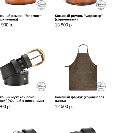
жаный ремень "Мормонт"
Кожаный ремень "Форестер"
оричневый)
(коричневый)
 900 р.
13 900 р.
жаный мужской ремень
Кожаный фартук (коричневая
нри" (чёрный с пистонами)
наппа)
200 р.
12 900 р.