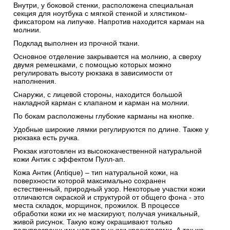
Внутри, у боковой стенки, расположена специальная
секция для ноутбука с мягкой стенкой и хлястиком-
фиксатором на липучке. Напротив находится карман на
молнии.
Подклад выполнен из прочной ткани.
Основное отделение закрывается на молнию, а сверху
двумя ремешками, с помощью которых можно
регулировать высоту рюкзака в зависимости от
наполнения.
Снаружи, с лицевой стороны, находится большой
накладной карман с клапаном и карман на молнии.
По бокам расположены глубокие карманы на кнопке.
Удобные широкие лямки регулируются по длине. Также у
рюкзака есть ручка.
Рюкзак изготовлен из высококачественной натуральной
кожи Антик c эффектом Пулл-ап.
Кожа Антик (Antique) – тип натуральной кожи, на
поверхности которой максимально сохранен
естественный, природный узор. Некоторые участки кожи
отличаются окраской и структурой от общего фона - это
места складок, морщинок, прожилок. В процессе
обработки кожи их не маскируют, получая уникальный,
живой рисунок. Такую кожу окрашивают только