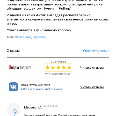
полупрозрачными натуральными красителями. А так же
пропитывают натуральным воском, благодаря чему она
обладает эффектом Пулл-ап (Pull-up).
Изделия из кожи Антик выглядят респектабельно,
элегантно и каждое из них имеет свой неповторимый окрас
и узор.
Упаковывается в фирменную коробку.
,
.
Теги:
Мягкая кожа
мужское
Отзывы
Оставить отзыв
99 откликов
Читать отзывы
94% положительных
Наша группа Вконтакте
Читать отзывы
4067 участников | 470 отзывов
29 янв 2023
Михаил С.
Замечательный магазин. Пришёл за одним рюкзаком,