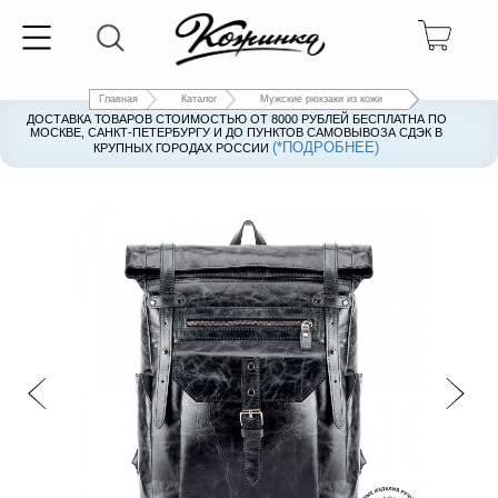
Главная
Каталог
Мужские рюкзаки из кожи
ДОСТАВКА ТОВАРОВ СТОИМОСТЬЮ ОТ 8000 РУБЛЕЙ БЕСПЛАТНА ПО
ДОСТАВКА ТОВАРОВ СТОИМОСТЬЮ ОТ 8000 РУБЛЕЙ БЕСПЛАТНА ПО
МОСКВЕ, САНКТ-ПЕТЕРБУРГУ И ДО ПУНКТОВ САМОВЫВОЗА СДЭК В
МОСКВЕ, САНКТ-ПЕТЕРБУРГУ И ДО ПУНКТОВ САМОВЫВОЗА СДЭК В
(*ПОДРОБНЕЕ)
(*ПОДРОБНЕЕ)
КРУПНЫХ ГОРОДАХ РОССИИ
КРУПНЫХ ГОРОДАХ РОССИИ