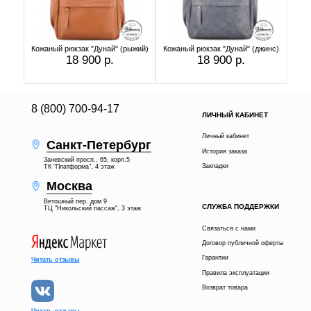
Кожаный рюкзак "Дунай" (рыжий)
Кожаный рюкзак "Дунай" (джинс)
18 900 р.
18 900 р.
8 (800) 700-94-17
ЛИЧНЫЙ КАБИНЕТ
Личный кабинет
Санкт-Петербург
История заказа
Заневский просп., 65, корп.5
Закладки
ТК "Платформа", 4 этаж
Москва
Ветошный пер. дом 9
СЛУЖБА ПОДДЕРЖКИ
ТЦ "Никольский пассаж", 3 этаж
Связаться с нами
Договор публичной оферты
Гарантии
Читать отзывы
Правила эксплуатации
Возврат товара
Читать отзывы