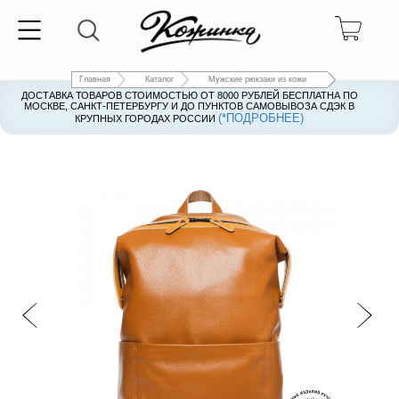
Главная
Каталог
Мужские рюкзаки из кожи
ДОСТАВКА ТОВАРОВ СТОИМОСТЬЮ ОТ 8000 РУБЛЕЙ БЕСПЛАТНА ПО
ДОСТАВКА ТОВАРОВ СТОИМОСТЬЮ ОТ 8000 РУБЛЕЙ БЕСПЛАТНА ПО
МОСКВЕ, САНКТ-ПЕТЕРБУРГУ И ДО ПУНКТОВ САМОВЫВОЗА СДЭК В
МОСКВЕ, САНКТ-ПЕТЕРБУРГУ И ДО ПУНКТОВ САМОВЫВОЗА СДЭК В
(*ПОДРОБНЕЕ)
(*ПОДРОБНЕЕ)
КРУПНЫХ ГОРОДАХ РОССИИ
КРУПНЫХ ГОРОДАХ РОССИИ