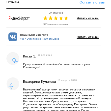
Отзывы
Оставить отзыв
99 откликов
Читать отзывы
94% положительных
Наша группа Вконтакте
Читать отзывы
4067 участников | 470 отзывов
11 апр 2021
Костя З.
Супер магазин, большой выбор качественных сумок.
Рекомендую!
16 августа 2020
Екатерина Куликова
Великолепный ассортимент и качество сумок и кожаных
изделий. Больше года искала сумку для сына,
пересмотрела всевозможные магазины, в т.ч. интернет-
магазины. И тут неожиданно посоветовали Кожинку в
Никольском пассаже. Сразу нашли то, что нужно.
Отдельное огромное спасибо продавцу Екатерине. Очень
редко можно встретить таких внимательных, отзывчивых и
заинтересованных в покупателях продавцов. После