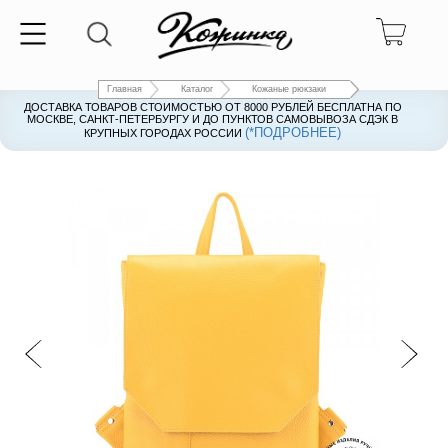
Главная
Каталог
Кожаные рюкзаки
ДОСТАВКА ТОВАРОВ СТОИМОСТЬЮ ОТ 8000 РУБЛЕЙ БЕСПЛАТНА ПО
ДОСТАВКА ТОВАРОВ СТОИМОСТЬЮ ОТ 8000 РУБЛЕЙ БЕСПЛАТНА ПО
МОСКВЕ, САНКТ-ПЕТЕРБУРГУ И ДО ПУНКТОВ САМОВЫВОЗА СДЭК В
МОСКВЕ, САНКТ-ПЕТЕРБУРГУ И ДО ПУНКТОВ САМОВЫВОЗА СДЭК В
(*ПОДРОБНЕЕ)
(*ПОДРОБНЕЕ)
КРУПНЫХ ГОРОДАХ РОССИИ
КРУПНЫХ ГОРОДАХ РОССИИ