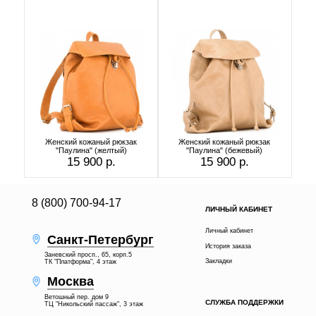
Женский кожаный рюкзак
Женский кожаный рюкзак
"Паулина" (желтый)
"Паулина" (бежевый)
15 900 р.
15 900 р.
8 (800) 700-94-17
ЛИЧНЫЙ КАБИНЕТ
Личный кабинет
Санкт-Петербург
История заказа
Заневский просп., 65, корп.5
Закладки
ТК "Платформа", 4 этаж
Москва
Ветошный пер. дом 9
СЛУЖБА ПОДДЕРЖКИ
ТЦ "Никольский пассаж", 3 этаж