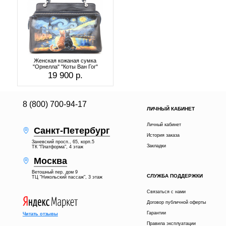
Женская кожаная сумка
"Орнелла" "Коты Ван Гог"
19 900 р.
8 (800) 700-94-17
ЛИЧНЫЙ КАБИНЕТ
Личный кабинет
Санкт-Петербург
История заказа
Заневский просп., 65, корп.5
Закладки
ТК "Платформа", 4 этаж
Москва
Ветошный пер. дом 9
СЛУЖБА ПОДДЕРЖКИ
ТЦ "Никольский пассаж", 3 этаж
Связаться с нами
Договор публичной оферты
Гарантии
Читать отзывы
Правила эксплуатации