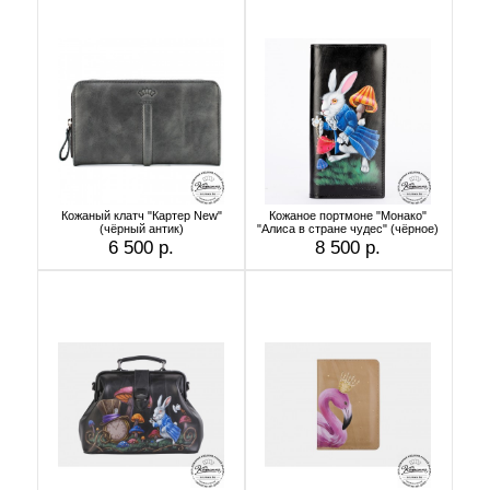
Кожаный клатч "Картер New"
Кожаное портмоне "Монако"
(чёрный антик)
"Алиса в стране чудес" (чёрное)
6 500 р.
8 500 р.