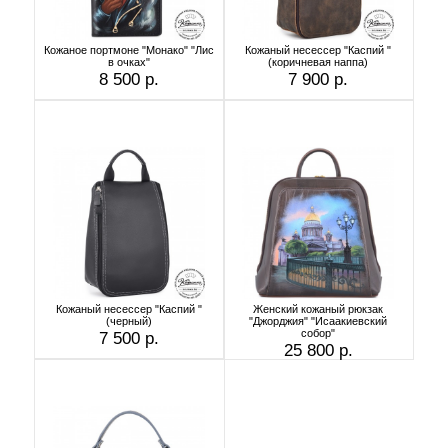
Кожаное портмоне "Монако" "Лис
Кожаный несессер "Каспий "
в очках"
(коричневая наппа)
8 500 р.
7 900 р.
Кожаный несессер "Каспий "
Женский кожаный рюкзак
(черный)
"Джорджия" "Исаакиевский
собор"
7 500 р.
25 800 р.