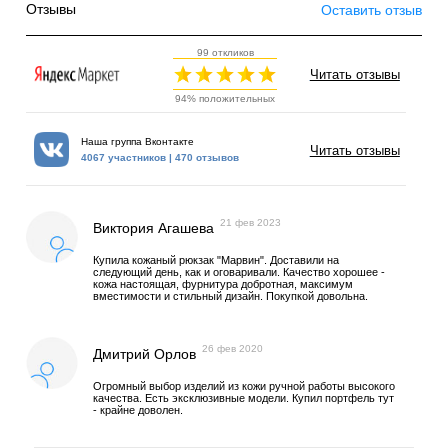
Отзывы
Оставить отзыв
99 откликов
Читать отзывы
94% положительных
Наша группа Вконтакте
Читать отзывы
4067 участников | 470 отзывов
21 фев 2023
Виктория Агашева
Купила кожаный рюкзак "Марвин". Доставили на
следующий день, как и оговаривали. Качество хорошее -
кожа настоящая, фурнитура добротная, максимум
вместимости и стильный дизайн. Покупкой довольна.
26 фев 2020
Дмитрий Орлов
Огромный выбор изделий из кожи ручной работы высокого
качества. Есть эксклюзивные модели. Купил портфель тут
- крайне доволен.