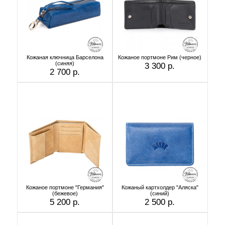
Кожаная ключница Барселона
Кожаное портмоне Рим (черное)
(синяя)
3 300 р.
2 700 р.
Кожаное портмоне "Германия"
Кожаный картхолдер "Аляска"
(бежевое)
(синий)
5 200 р.
2 500 р.