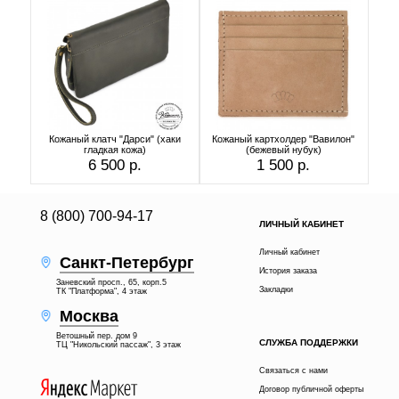
Кожаный клатч "Дарси" (хаки
Кожаный картхолдер "Вавилон"
гладкая кожа)
(бежевый нубук)
6 500 р.
1 500 р.
8 (800) 700-94-17
ЛИЧНЫЙ КАБИНЕТ
Личный кабинет
Санкт-Петербург
История заказа
Заневский просп., 65, корп.5
Закладки
ТК "Платформа", 4 этаж
Москва
Ветошный пер. дом 9
СЛУЖБА ПОДДЕРЖКИ
ТЦ "Никольский пассаж", 3 этаж
Связаться с нами
Договор публичной оферты