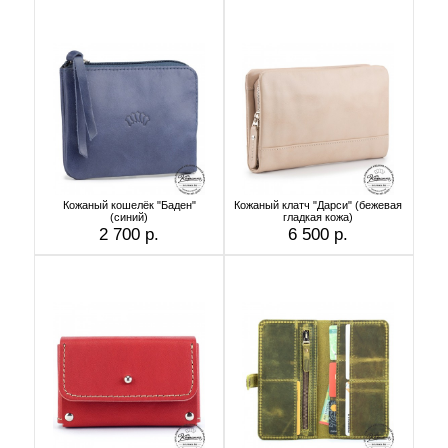
Кожаный кошелёк "Баден"
Кожаный клатч "Дарси" (бежевая
(синий)
гладкая кожа)
2 700 р.
6 500 р.