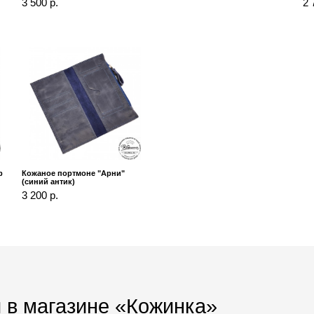
3 500 р.
2 
р
Кожаное портмоне "Арни"
(синий антик)
3 200 р.
 в магазине «Кожинка»