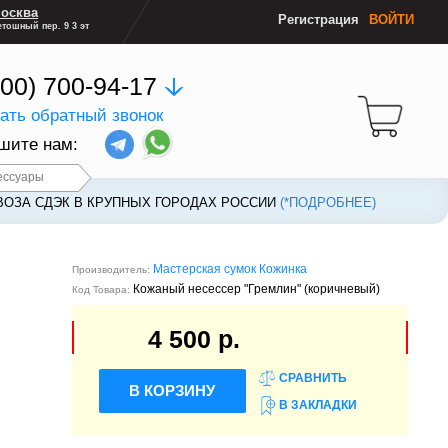
осква
Регистрация
ВОЙТИ
тошный пер. 9 3 эт
800) 700-94-17
зать обратный звонок
шите нам:
ессуары
ВОЗА СДЭК В КРУПНЫХ ГОРОДАХ РОССИИ
ВОЗА СДЭК В КРУПНЫХ ГОРОДАХ РОССИИ
(*ПОДРОБНЕЕ)
(*ПОДРОБНЕЕ)
Мастерская сумок Кожинка
Производитель:
Кожаный несессер "Гремлин" (коричневый)
Код Товара:
4 500 р.
СРАВНИТЬ
В КОРЗИНУ
В ЗАКЛАДКИ