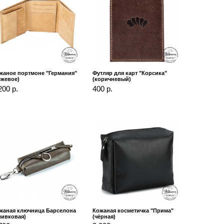
жаное портмоне "Германия"
Футляр для карт "Корсика"
ежевое)
(коричневый)
200 р.
400 р.
жаная ключница Барселона
Кожаная косметичка "Прима"
ливковая)
(чёрная)