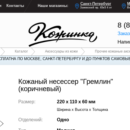
Санкт-Петербург
М
и
Контакты
Наши магазины:
Заневский пр. 65к5 4 эт
Ве
8 (
Зака
Напи
Каталог
Аксессуары из кожи
Прочие кожаные акс
СПЛАТНА ПО МОСКВЕ, САНКТ-ПЕТЕРБУРГУ И ДО ПУНКТОВ САМОВЫ
СПЛАТНА ПО МОСКВЕ, САНКТ-ПЕТЕРБУРГУ И ДО ПУНКТОВ САМОВЫ
Кожаный несессер "Гремлин"
(коричневый)
Размер:
220 x 110 x 60 мм
Ширина x Высота x Толщина
Отделений:
Одно