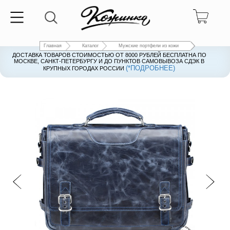
Главная
Каталог
Мужские портфели из кожи
ДОСТАВКА ТОВАРОВ СТОИМОСТЬЮ ОТ 8000 РУБЛЕЙ БЕСПЛАТНА ПО
ДОСТАВКА ТОВАРОВ СТОИМОСТЬЮ ОТ 8000 РУБЛЕЙ БЕСПЛАТНА ПО
МОСКВЕ, САНКТ-ПЕТЕРБУРГУ И ДО ПУНКТОВ САМОВЫВОЗА СДЭК В
МОСКВЕ, САНКТ-ПЕТЕРБУРГУ И ДО ПУНКТОВ САМОВЫВОЗА СДЭК В
(*ПОДРОБНЕЕ)
(*ПОДРОБНЕЕ)
КРУПНЫХ ГОРОДАХ РОССИИ
КРУПНЫХ ГОРОДАХ РОССИИ