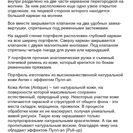
внутри разделено на две части карманом перегородкой на
молнии. За ним расположено еще одно узкое открытое
отделение, на лицевой стороне которого находится
большой карман на молнии.
Все вместе закрывается клапаном на два удобных замка-
вертушки, спрятанных под ременными застежками.
На задней стенке портфеля расположен глубокий карман
на всю ширину портфеля. Сверху карман закрывается
клапаном с двумя магнитными кнопками. Под клапаном
спрятаны четыре гнезда для ручек или карандашей.
У портфеля прочная анатомическая ручка и съемный
плечевой ремень из кожи, который крепится по бокам
ременными пряжками.
Портфель изготовлен из высококачественной натуральной
кожи Антик c эффектом Пулл-ап.
Кожа Антик (Antique) – тип натуральной кожи, на
поверхности которой максимально сохранен
естественный, природный узор. Некоторые участки кожи
отличаются окраской и структурой от общего фона - это
места складок, морщинок, прожилок. В процессе
обработки кожи их не маскируют, получая уникальный,
живой рисунок. Такую кожу окрашивают только
полупрозрачными натуральными красителями. А так же
пропитывают натуральным воском, благодаря чему она
обладает эффектом Пулл-ап (Pull-up).