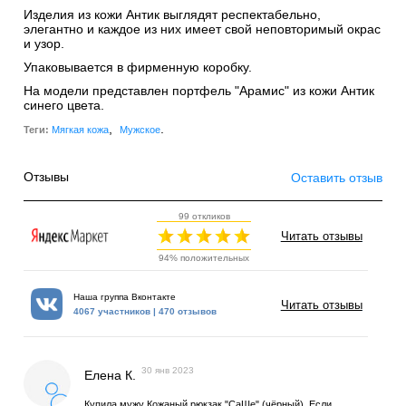
Изделия из кожи Антик выглядят респектабельно,
элегантно и каждое из них имеет свой неповторимый окрас
и узор.
Упаковывается в фирменную коробку.
На модели представлен портфель "Арамис" из кожи Антик
синего цвета.
,
.
Теги:
Мягкая кожа
Мужское
Отзывы
Оставить отзыв
99 откликов
Читать отзывы
94% положительных
Наша группа Вконтакте
Читать отзывы
4067 участников | 470 отзывов
30 янв 2023
Елена К.
Купила мужу Кожаный рюкзак "СаШе" (чёрный). Если