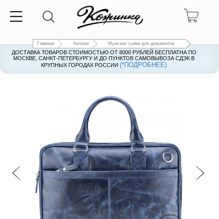
Главная
Каталог
Мужские сумки для документов
ДОСТАВКА ТОВАРОВ СТОИМОСТЬЮ ОТ 8000 РУБЛЕЙ БЕСПЛАТНА ПО
ДОСТАВКА ТОВАРОВ СТОИМОСТЬЮ ОТ 8000 РУБЛЕЙ БЕСПЛАТНА ПО
МОСКВЕ, САНКТ-ПЕТЕРБУРГУ И ДО ПУНКТОВ САМОВЫВОЗА СДЭК В
МОСКВЕ, САНКТ-ПЕТЕРБУРГУ И ДО ПУНКТОВ САМОВЫВОЗА СДЭК В
(*ПОДРОБНЕЕ)
(*ПОДРОБНЕЕ)
КРУПНЫХ ГОРОДАХ РОССИИ
КРУПНЫХ ГОРОДАХ РОССИИ