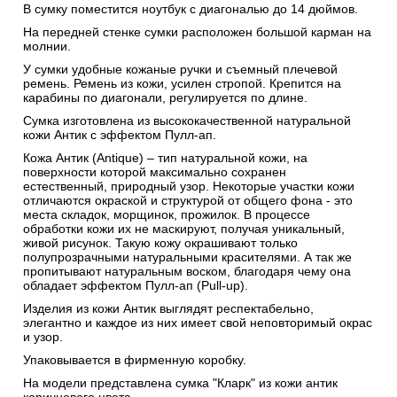
В сумку поместится ноутбук с диагональю до 14 дюймов.
На передней стенке сумки расположен большой карман на
молнии.
У сумки удобные кожаные ручки и съемный плечевой
ремень. Ремень из кожи, усилен стропой. Крепится на
карабины по диагонали, регулируется по длине.
Сумка изготовлена из высококачественной натуральной
кожи Антик c эффектом Пулл-ап.
Кожа Антик (Antique) – тип натуральной кожи, на
поверхности которой максимально сохранен
естественный, природный узор. Некоторые участки кожи
отличаются окраской и структурой от общего фона - это
места складок, морщинок, прожилок. В процессе
обработки кожи их не маскируют, получая уникальный,
живой рисунок. Такую кожу окрашивают только
полупрозрачными натуральными красителями. А так же
пропитывают натуральным воском, благодаря чему она
обладает эффектом Пулл-ап (Pull-up).
Изделия из кожи Антик выглядят респектабельно,
элегантно и каждое из них имеет свой неповторимый окрас
и узор.
Упаковывается в фирменную коробку.
На модели представлена сумка "Кларк" из кожи антик