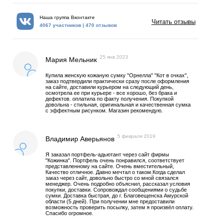
Наша группа Вконтакте
Читать отзывы
4067 участников | 470 отзывов
25 янв 2023
Мария Мельник
Купила женскую кожаную сумку "Орнелла" "Кот в очках",
заказ подтвердили практически сразу после оформления
на сайте, доставили курьером на следующий день,
осмотрела ее при курьере - все хорошо, без брака и
дефектов. оплатила по факту получения. Покупкой
довольна - стильная, оригинальная и качественная сумка
с эффектным рисунком. Магазин рекомендую.
5 февраля 2019
Владимир Аверьянов
Я заказал портфель-адьютант через сайт фирмы
"Кожинка". Портфель очень понравился, соответствует
представленному на сайте. Очень вместительный,
Качество отличное. Давно мечтал о таком.Когда сделал
заказ через сайт, довольно быстро со мной связался
менеджер. Очень подробно объяснил, рассказал условия
покупки, доставки. Сопровождал сообщениями о судьбе
сумки. Доставка быстрая, до г. Благовещенска Амурской
области (5 дней). При получении мне предоставили
возможность проверить посылку, затем я произвёл оплату.
Спасибо огромное.