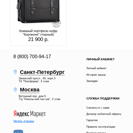
Кожаный портфель-кофр
"Корлеоне" (черный)
21 900 р.
8 (800) 700-94-17
ЛИЧНЫЙ КАБИНЕТ
Личный кабинет
Санкт-Петербург
История заказа
Заневский просп., 65, корп.5
Закладки
ТК "Платформа", 4 этаж
Москва
Ветошный пер. дом 9
СЛУЖБА ПОДДЕРЖКИ
ТЦ "Никольский пассаж", 3 этаж
Связаться с нами
Договор публичной оферты
Гарантии
Читать отзывы
Правила эксплуатации
Возврат товара