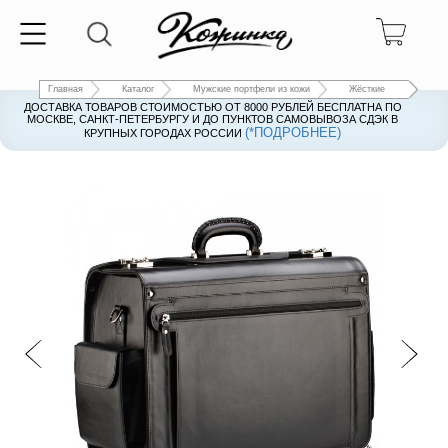
Главная
Каталог
Мужские портфели из кожи
Жёсткие
ДОСТАВКА ТОВАРОВ СТОИМОСТЬЮ ОТ 8000 РУБЛЕЙ БЕСПЛАТНА ПО
ДОСТАВКА ТОВАРОВ СТОИМОСТЬЮ ОТ 8000 РУБЛЕЙ БЕСПЛАТНА ПО
МОСКВЕ, САНКТ-ПЕТЕРБУРГУ И ДО ПУНКТОВ САМОВЫВОЗА СДЭК В
МОСКВЕ, САНКТ-ПЕТЕРБУРГУ И ДО ПУНКТОВ САМОВЫВОЗА СДЭК В
(*ПОДРОБНЕЕ)
(*ПОДРОБНЕЕ)
КРУПНЫХ ГОРОДАХ РОССИИ
КРУПНЫХ ГОРОДАХ РОССИИ