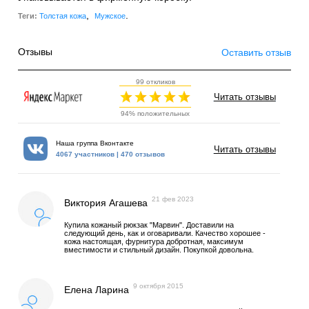
,
.
Теги:
Толстая кожа
Мужское
Отзывы
Оставить отзыв
99 откликов
Читать отзывы
94% положительных
Наша группа Вконтакте
Читать отзывы
4067 участников | 470 отзывов
21 фев 2023
Виктория Агашева
Купила кожаный рюкзак "Марвин". Доставили на
следующий день, как и оговаривали. Качество хорошее -
кожа настоящая, фурнитура добротная, максимум
вместимости и стильный дизайн. Покупкой довольна.
9 октября 2015
Елена Ларина