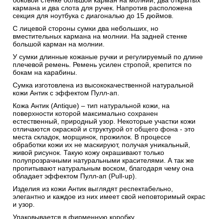
боковой стенке большой карман на молнии, два открытых
кармана и два слота для ручек. Напротив расположена
секция для ноутбука с диагональю до 15 дюймов.
С лицевой стороны сумки два небольших, но
вместительных кармана на молнии. На задней стенке
большой карман на молнии.
У сумки длинные кожаные ручки и регулируемый по длине
плечевой ремень. Ремень усилен стропой, крепится по
бокам на карабины.
Сумка изготовлена из высококачественной натуральной
кожи Антик c эффектом Пулл-ап.
Кожа Антик (Antique) – тип натуральной кожи, на
поверхности которой максимально сохранен
естественный, природный узор. Некоторые участки кожи
отличаются окраской и структурой от общего фона - это
места складок, морщинок, прожилок. В процессе
обработки кожи их не маскируют, получая уникальный,
живой рисунок. Такую кожу окрашивают только
полупрозрачными натуральными красителями. А так же
пропитывают натуральным воском, благодаря чему она
обладает эффектом Пулл-ап (Pull-up).
Изделия из кожи Антик выглядят респектабельно,
элегантно и каждое из них имеет свой неповторимый окрас
и узор.
Упаковывается в фирменную коробку.