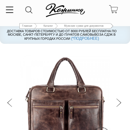
Главная
Каталог
Мужские сумки для документов
ДОСТАВКА ТОВАРОВ СТОИМОСТЬЮ ОТ 8000 РУБЛЕЙ БЕСПЛАТНА ПО
ДОСТАВКА ТОВАРОВ СТОИМОСТЬЮ ОТ 8000 РУБЛЕЙ БЕСПЛАТНА ПО
МОСКВЕ, САНКТ-ПЕТЕРБУРГУ И ДО ПУНКТОВ САМОВЫВОЗА СДЭК В
МОСКВЕ, САНКТ-ПЕТЕРБУРГУ И ДО ПУНКТОВ САМОВЫВОЗА СДЭК В
(*ПОДРОБНЕЕ)
(*ПОДРОБНЕЕ)
КРУПНЫХ ГОРОДАХ РОССИИ
КРУПНЫХ ГОРОДАХ РОССИИ