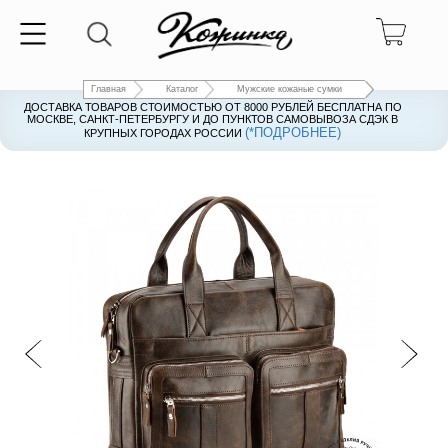
Главная
Каталог
Мужские кожаные сумки
ДОСТАВКА ТОВАРОВ СТОИМОСТЬЮ ОТ 8000 РУБЛЕЙ БЕСПЛАТНА ПО
ДОСТАВКА ТОВАРОВ СТОИМОСТЬЮ ОТ 8000 РУБЛЕЙ БЕСПЛАТНА ПО
МОСКВЕ, САНКТ-ПЕТЕРБУРГУ И ДО ПУНКТОВ САМОВЫВОЗА СДЭК В
МОСКВЕ, САНКТ-ПЕТЕРБУРГУ И ДО ПУНКТОВ САМОВЫВОЗА СДЭК В
(*ПОДРОБНЕЕ)
(*ПОДРОБНЕЕ)
КРУПНЫХ ГОРОДАХ РОССИИ
КРУПНЫХ ГОРОДАХ РОССИИ