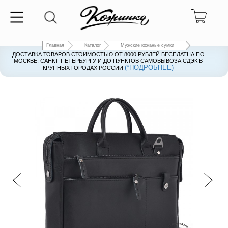
Главная
Каталог
Мужские кожаные сумки
ДОСТАВКА ТОВАРОВ СТОИМОСТЬЮ ОТ 8000 РУБЛЕЙ БЕСПЛАТНА ПО
ДОСТАВКА ТОВАРОВ СТОИМОСТЬЮ ОТ 8000 РУБЛЕЙ БЕСПЛАТНА ПО
МОСКВЕ, САНКТ-ПЕТЕРБУРГУ И ДО ПУНКТОВ САМОВЫВОЗА СДЭК В
МОСКВЕ, САНКТ-ПЕТЕРБУРГУ И ДО ПУНКТОВ САМОВЫВОЗА СДЭК В
(*ПОДРОБНЕЕ)
(*ПОДРОБНЕЕ)
КРУПНЫХ ГОРОДАХ РОССИИ
КРУПНЫХ ГОРОДАХ РОССИИ