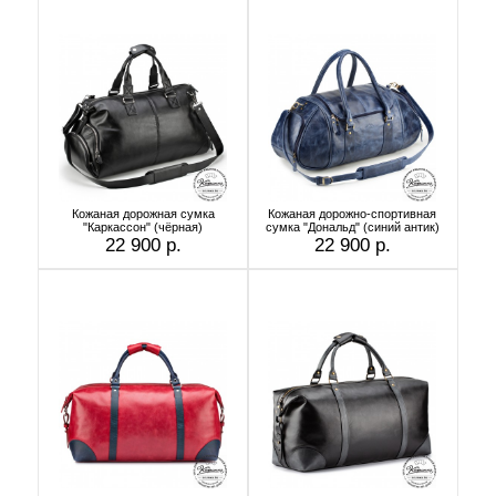
Кожаная дорожная сумка
Кожаная дорожно-спортивная
"Каркассон" (чёрная)
сумка "Дональд" (синий антик)
22 900 р.
22 900 р.