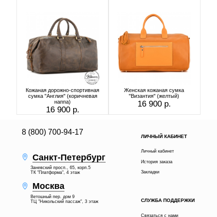
Кожаная дорожно-спортивная
Женская кожаная сумка
сумка "Англия" (коричневая
"Византия" (желтый)
наппа)
16 900 р.
16 900 р.
8 (800) 700-94-17
ЛИЧНЫЙ КАБИНЕТ
Личный кабинет
Санкт-Петербург
История заказа
Заневский просп., 65, корп.5
Закладки
ТК "Платформа", 4 этаж
Москва
Ветошный пер. дом 9
СЛУЖБА ПОДДЕРЖКИ
ТЦ "Никольский пассаж", 3 этаж
Связаться с нами