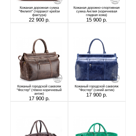
Кожаная дорожная сумка
Кожаная дорожно-спортивная
"Филипп" (терракот крейзи
сумка Англия (коричневая
фактура)
гладкая кожа)
22 900 р.
15 900 р.
Кожаный городской саквояж
Кожаный городской саквояж
"Фостер" (тёмно-коричневый
"Фостер" (синий антик)
антик)
17 900 р.
17 900 р.