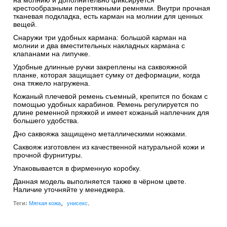
на молнию и дополнительно фиксируется
крестообразными перетяжными ремнями. Внутри прочная
тканевая подкладка, есть карман на молнии для ценных
вещей.
Снаружи три удобных кармана: большой карман на
молнии и два вместительных накладных кармана с
клапанами на липучке.
Удобные длинные ручки закреплены на саквояжной
планке, которая защищает сумку от деформации, когда
она тяжело нагружена.
Кожаный плечевой ремень съемный, крепится по бокам с
помощью удобных карабинов. Ремень регулируется по
длине ременной пряжкой и имеет кожаный наплечник для
большего удобства.
Дно саквояжа защищено металлическими ножками.
Саквояж изготовлен из качественной натуральной кожи и
прочной фурнитуры.
Упаковывается в фирменную коробку.
Данная модель выполняется также в чёрном цвете.
Наличие уточняйте у менеджера.
,
.
Теги:
Мягкая кожа
унисекс