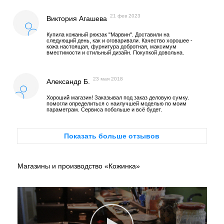
21 фев 2023
Виктория Агашева
Купила кожаный рюкзак "Марвин". Доставили на
следующий день, как и оговаривали. Качество хорошее -
кожа настоящая, фурнитура добротная, максимум
вместимости и стильный дизайн. Покупкой довольна.
23 мая 2018
Александр Б.
Хороший магазин! Заказывал под заказ деловую сумку.
помогли определиться с наилучшей моделью по моим
параметрам. Сервиса побольше и всё будет.
Показать больше отзывов
Магазины и производство «Кожинка»