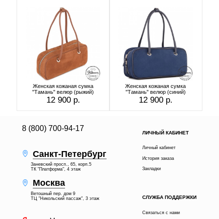
Женская кожаная сумка
Женская кожаная сумка
"Тамань" велюр (рыжий)
"Тамань" велюр (синий)
12 900 р.
12 900 р.
8 (800) 700-94-17
ЛИЧНЫЙ КАБИНЕТ
Личный кабинет
Санкт-Петербург
История заказа
Заневский просп., 65, корп.5
Закладки
ТК "Платформа", 4 этаж
Москва
Ветошный пер. дом 9
СЛУЖБА ПОДДЕРЖКИ
ТЦ "Никольский пассаж", 3 этаж
Связаться с нами