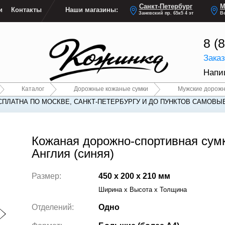
Санкт-Петербург
М
и
Контакты
Наши магазины:
Заневский пр. 65к5 4 эт
Ве
8 (
Зака
Напи
Каталог
Дорожные кожаные сумки
Мужские дорожн
СПЛАТНА ПО МОСКВЕ, САНКТ-ПЕТЕРБУРГУ И ДО ПУНКТОВ САМОВЫ
СПЛАТНА ПО МОСКВЕ, САНКТ-ПЕТЕРБУРГУ И ДО ПУНКТОВ САМОВЫ
Кожаная дорожно-спортивная сум
Англия (синяя)
Размер:
450 x 200 x 210 мм
Ширина x Высота x Толщина
Отделений:
Одно