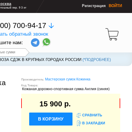
осква
Регистрация
ВОЙТИ
тошный пер. 9 3 эт
800) 700-94-17
зать обратный звонок
шите нам:
ые сумки
ВОЗА СДЭК В КРУПНЫХ ГОРОДАХ РОССИИ
ВОЗА СДЭК В КРУПНЫХ ГОРОДАХ РОССИИ
(*ПОДРОБНЕЕ)
(*ПОДРОБНЕЕ)
Мастерская сумок Кожинка
Производитель:
ка
Код Товара:
Кожаная дорожно-спортивная сумка Англия (синяя)
15 900 р.
СРАВНИТЬ
В КОРЗИНУ
В ЗАКЛАДКИ