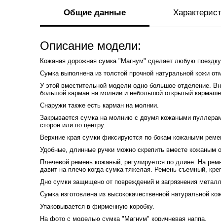
Общие данные
Характерис
Описание модели:
Кожаная дорожная сумка "Магнум" сделает любую поездку
Сумка выполнена из толстой прочной натуральной кожи отм
У этой вместительной модели одно большое отделение. Внт
большой карман на молнии и небольшой открытый кармаше
Снаружи также есть карман на молнии.
Закрывается сумка на молнию с двумя кожаными пуллерами
сторон или по центру.
Верхние края сумки фиксируются по бокам кожаными реме
Удобные, длинные ручки можно скрепить вместе кожаным о
Плечевой ремень кожаный, регулируется по длине. На рем
давит на плечо когда сумка тяжелая. Ремень съемный, кре
Дно сумки защищено от повреждений и загрязнения метал
Сумка изготовлена из высококачественной натуральной ко
Упаковывается в фирменную коробку.
На фото с моделью сумка "Магнум" коричневая наппа.