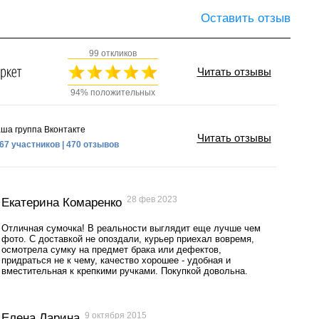
Оставить отзыв
99 откликов
Читать отзывы
94% положительных
ша группа Вконтакте
Читать отзывы
67 участников | 470 отзывов
28 фев 2023
Екатерина Комаренко
Отличная сумочка! В реальности выглядит еще лучше чем
фото. С доставкой не опоздали, курьер приехал вовремя,
осмотрела сумку на предмет брака или дефектов,
придраться не к чему, качество хорошее - удобная и
вместительная к крепкими ручками. Покупкой довольна.
9 октября 2015
Елена Ларина