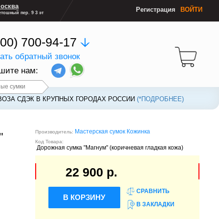
осква
Регистрация
ВОЙТИ
тошный пер. 9 3 эт
800) 700-94-17
зать обратный звонок
шите нам:
ые сумки
ВОЗА СДЭК В КРУПНЫХ ГОРОДАХ РОССИИ
ВОЗА СДЭК В КРУПНЫХ ГОРОДАХ РОССИИ
(*ПОДРОБНЕЕ)
(*ПОДРОБНЕЕ)
Мастерская сумок Кожинка
Производитель:
"
Код Товара:
Дорожная сумка "Магнум" (коричневая гладкая кожа)
22 900 р.
СРАВНИТЬ
В КОРЗИНУ
В ЗАКЛАДКИ