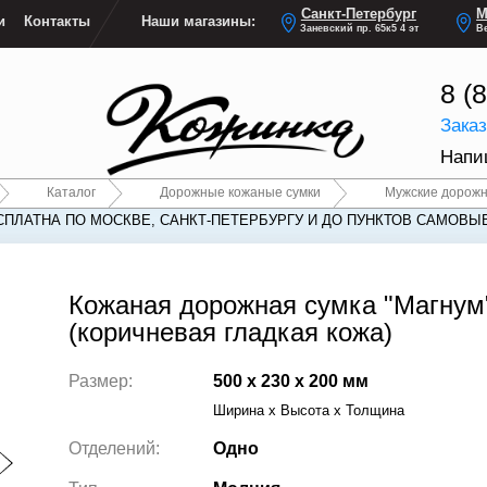
Санкт-Петербург
М
и
Контакты
Наши магазины:
Заневский пр. 65к5 4 эт
Ве
8 (
Зака
Напи
Каталог
Дорожные кожаные сумки
Мужские дорожн
СПЛАТНА ПО МОСКВЕ, САНКТ-ПЕТЕРБУРГУ И ДО ПУНКТОВ САМОВЫ
СПЛАТНА ПО МОСКВЕ, САНКТ-ПЕТЕРБУРГУ И ДО ПУНКТОВ САМОВЫ
Кожаная дорожная сумка "Магнум
(коричневая гладкая кожа)
Размер:
500 x 230 x 200 мм
Ширина x Высота x Толщина
Отделений:
Одно