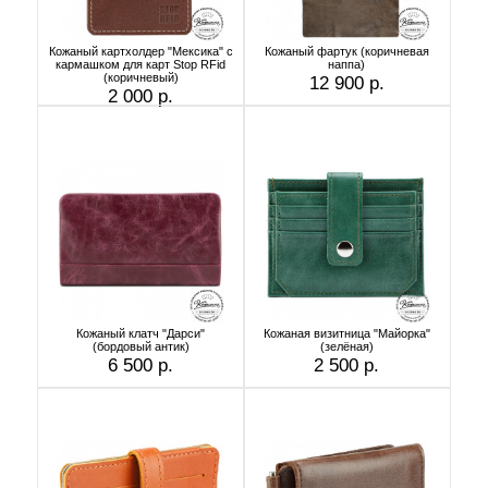
Кожаный картхолдер "Мексика" с
Кожаный фартук (коричневая
кармашком для карт Stop RFid
наппа)
(коричневый)
12 900 р.
2 000 р.
Кожаный клатч "Дарси"
Кожаная визитница "Майорка"
(бордовый антик)
(зелёная)
6 500 р.
2 500 р.