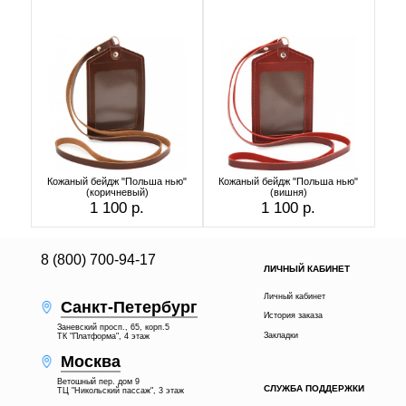
Кожаный бейдж "Польша нью"
Кожаный бейдж "Польша нью"
(коричневый)
(вишня)
1 100 р.
1 100 р.
8 (800) 700-94-17
ЛИЧНЫЙ КАБИНЕТ
Личный кабинет
Санкт-Петербург
История заказа
Заневский просп., 65, корп.5
Закладки
ТК "Платформа", 4 этаж
Москва
Ветошный пер. дом 9
СЛУЖБА ПОДДЕРЖКИ
ТЦ "Никольский пассаж", 3 этаж