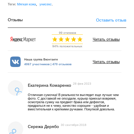
,
.
Теги:
Мягкая кожа
унисекс
Отзывы
Оставить отзыв
99 откликов
Читать отзывы
94% положительных
Наша группа Вконтакте
Читать отзывы
4067 участников | 470 отзывов
28 фев 2023
Екатерина Комаренко
Отличная сумочка! В реальности выглядит еще лучше чем
фото. С доставкой не опоздали, курьер приехал вовремя,
осмотрела сумку на предмет брака или дефектов,
придраться не к чему, качество хорошее - удобная и
вместительная к крепкими ручками. Покупкой довольна.
30 сентября 2018
Сережа Дерябо