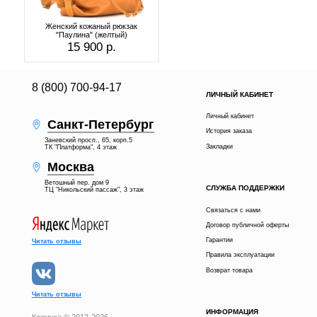
Женский кожаный рюкзак
"Паулина" (желтый)
15 900 р.
8 (800) 700-94-17
ЛИЧНЫЙ КАБИНЕТ
Личный кабинет
Санкт-Петербург
История заказа
Заневский просп., 65, корп.5
Закладки
ТК "Платформа", 4 этаж
Москва
Ветошный пер. дом 9
СЛУЖБА ПОДДЕРЖКИ
ТЦ "Никольский пассаж", 3 этаж
Связаться с нами
Договор публичной оферты
Гарантии
Читать отзывы
Правила эксплуатации
Возврат товара
Читать отзывы
ИНФОРМАЦИЯ
Кожинка © 2012-2026