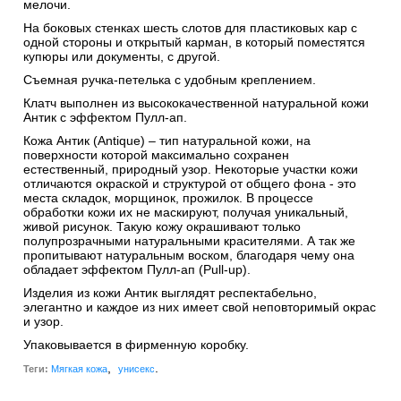
мелочи.
На боковых стенках шесть слотов для пластиковых кар с
одной стороны и открытый карман, в который поместятся
купюры или документы, с другой.
Съемная ручка-петелька с удобным креплением.
Клатч выполнен из высококачественной натуральной кожи
Антик c эффектом Пулл-ап.
Кожа Антик (Antique) – тип натуральной кожи, на
поверхности которой максимально сохранен
естественный, природный узор. Некоторые участки кожи
отличаются окраской и структурой от общего фона - это
места складок, морщинок, прожилок. В процессе
обработки кожи их не маскируют, получая уникальный,
живой рисунок. Такую кожу окрашивают только
полупрозрачными натуральными красителями. А так же
пропитывают натуральным воском, благодаря чему она
обладает эффектом Пулл-ап (Pull-up).
Изделия из кожи Антик выглядят респектабельно,
элегантно и каждое из них имеет свой неповторимый окрас
и узор.
Упаковывается в фирменную коробку.
,
.
Теги:
Мягкая кожа
унисекс