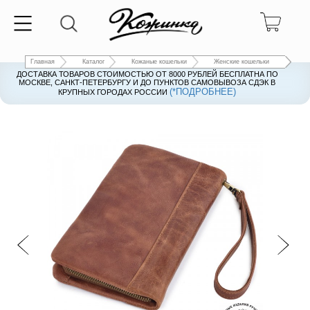
Главная
Каталог
Кожаные кошельки
Женские кошельки
ДОСТАВКА ТОВАРОВ СТОИМОСТЬЮ ОТ 8000 РУБЛЕЙ БЕСПЛАТНА ПО
ДОСТАВКА ТОВАРОВ СТОИМОСТЬЮ ОТ 8000 РУБЛЕЙ БЕСПЛАТНА ПО
МОСКВЕ, САНКТ-ПЕТЕРБУРГУ И ДО ПУНКТОВ САМОВЫВОЗА СДЭК В
МОСКВЕ, САНКТ-ПЕТЕРБУРГУ И ДО ПУНКТОВ САМОВЫВОЗА СДЭК В
(*ПОДРОБНЕЕ)
(*ПОДРОБНЕЕ)
КРУПНЫХ ГОРОДАХ РОССИИ
КРУПНЫХ ГОРОДАХ РОССИИ