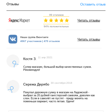
Отзывы
Оставить отзыв
99 откликов
Читать отзывы
94% положительных
Наша группа Вконтакте
Читать отзывы
4067 участников | 470 отзывов
11 апр 2021
Костя З.
Супер магазин, большой выбор качественных сумок.
Рекомендую!
30 сентября 2018
Сережа Дерябо
Покупал дорожную сумку в магазин на Ладожской -
выбрал за 20 рублей гангстерский саквояж, доволен как
слон. Если в самолёт не пустят - приду менять на
поменьше вариант, часто летаю. Удачи!