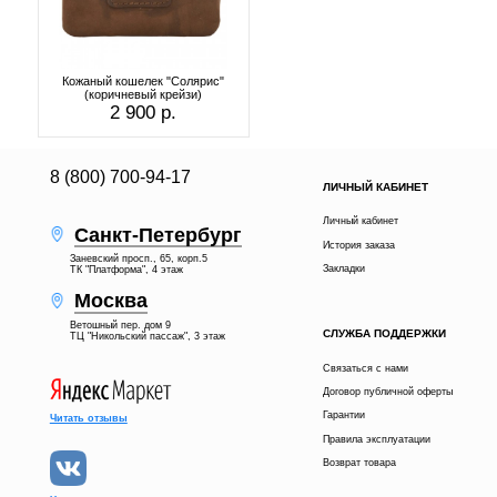
Кожаный кошелек "Солярис"
(коричневый крейзи)
2 900 р.
8 (800) 700-94-17
ЛИЧНЫЙ КАБИНЕТ
Личный кабинет
Санкт-Петербург
История заказа
Заневский просп., 65, корп.5
Закладки
ТК "Платформа", 4 этаж
Москва
Ветошный пер. дом 9
СЛУЖБА ПОДДЕРЖКИ
ТЦ "Никольский пассаж", 3 этаж
Связаться с нами
Договор публичной оферты
Гарантии
Читать отзывы
Правила эксплуатации
Возврат товара