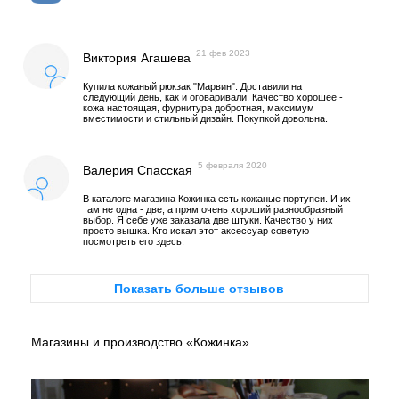
21 фев 2023
Виктория Агашева
Купила кожаный рюкзак "Марвин". Доставили на
следующий день, как и оговаривали. Качество хорошее -
кожа настоящая, фурнитура добротная, максимум
вместимости и стильный дизайн. Покупкой довольна.
5 февраля 2020
Валерия Спасская
В каталоге магазина Кожинка есть кожаные портупеи. И их
там не одна - две, а прям очень хороший разнообразный
выбор. Я себе уже заказала две штуки. Качество у них
просто вышка. Кто искал этот аксессуар советую
посмотреть его здесь.
Показать больше отзывов
Магазины и производство «Кожинка»