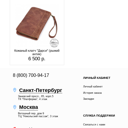
Кожаный клатч "Дарси" (рыжий
антик)
6 500 р.
8 (800) 700-94-17
ЛИЧНЫЙ КАБИНЕТ
Личный кабинет
Санкт-Петербург
История заказа
Заневский просп., 65, корп.5
Закладки
ТК "Платформа", 4 этаж
Москва
Ветошный пер. дом 9
СЛУЖБА ПОДДЕРЖКИ
ТЦ "Никольский пассаж", 3 этаж
Связаться с нами