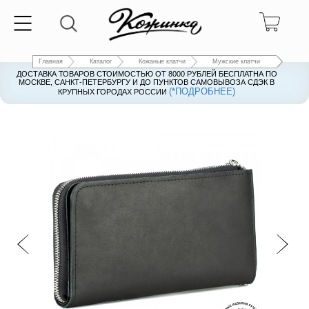
Главная
Каталог
Кожаные клатчи
Мужские клатчи
ДОСТАВКА ТОВАРОВ СТОИМОСТЬЮ ОТ 8000 РУБЛЕЙ БЕСПЛАТНА ПО
ДОСТАВКА ТОВАРОВ СТОИМОСТЬЮ ОТ 8000 РУБЛЕЙ БЕСПЛАТНА ПО
МОСКВЕ, САНКТ-ПЕТЕРБУРГУ И ДО ПУНКТОВ САМОВЫВОЗА СДЭК В
МОСКВЕ, САНКТ-ПЕТЕРБУРГУ И ДО ПУНКТОВ САМОВЫВОЗА СДЭК В
(*ПОДРОБНЕЕ)
(*ПОДРОБНЕЕ)
КРУПНЫХ ГОРОДАХ РОССИИ
КРУПНЫХ ГОРОДАХ РОССИИ