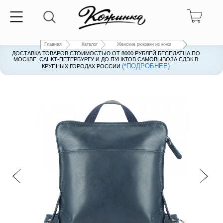
Главная
Каталог
Женские рюкзаки из кожи
ДОСТАВКА ТОВАРОВ СТОИМОСТЬЮ ОТ 8000 РУБЛЕЙ БЕСПЛАТНА ПО
ДОСТАВКА ТОВАРОВ СТОИМОСТЬЮ ОТ 8000 РУБЛЕЙ БЕСПЛАТНА ПО
МОСКВЕ, САНКТ-ПЕТЕРБУРГУ И ДО ПУНКТОВ САМОВЫВОЗА СДЭК В
МОСКВЕ, САНКТ-ПЕТЕРБУРГУ И ДО ПУНКТОВ САМОВЫВОЗА СДЭК В
(*ПОДРОБНЕЕ)
(*ПОДРОБНЕЕ)
КРУПНЫХ ГОРОДАХ РОССИИ
КРУПНЫХ ГОРОДАХ РОССИИ