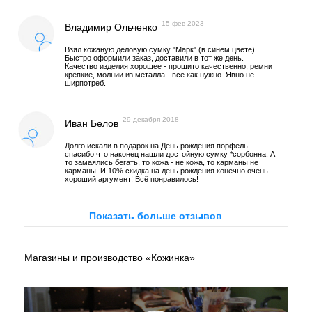
15 фев 2023
Владимир Ольченко
Взял кожаную деловую сумку "Марк" (в синем цвете).
Быстро оформили заказ, доставили в тот же день.
Качество изделия хорошее - прошито качественно, ремни
крепкие, молнии из металла - все как нужно. Явно не
ширпотреб.
29 декабря 2018
Иван Белов
Долго искали в подарок на День рождения порфель -
спасибо что наконец нашли достойную сумку *сорбонна. А
то замаялись бегать, то кожа - не кожа, то карманы не
карманы. И 10% скидка на день рождения конечно очень
хороший аргумент! Всё понравилось!
Показать больше отзывов
Магазины и производство «Кожинка»