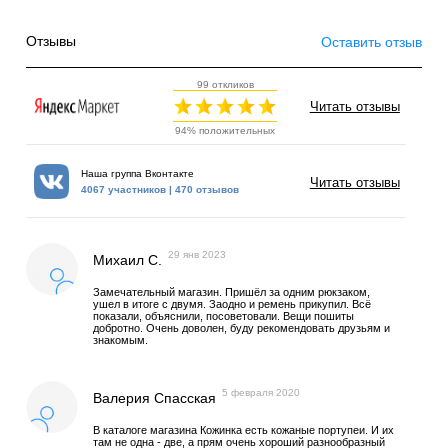
Отзывы
Оставить отзыв
99 откликов
Читать отзывы
94% положительных
Наша группа Вконтакте
Читать отзывы
4067 участников | 470 отзывов
29 янв 2023
Михаил С.
Замечательный магазин. Пришёл за одним рюкзаком,
ушел в итоге с двумя. Заодно и ремень прикупил. Всё
показали, объяснили, посоветовали. Вещи пошиты
добротно. Очень доволен, буду рекомендовать друзьям и
знакомым.
5 февраля 2020
Валерия Спасская
В каталоге магазина Кожинка есть кожаные портупеи. И их
там не одна - две, а прям очень хороший разнообразный