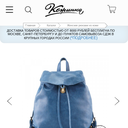
Главная
Каталог
Женские рюкзаки из кожи
ДОСТАВКА ТОВАРОВ СТОИМОСТЬЮ ОТ 8000 РУБЛЕЙ БЕСПЛАТНА ПО
ДОСТАВКА ТОВАРОВ СТОИМОСТЬЮ ОТ 8000 РУБЛЕЙ БЕСПЛАТНА ПО
МОСКВЕ, САНКТ-ПЕТЕРБУРГУ И ДО ПУНКТОВ САМОВЫВОЗА СДЭК В
МОСКВЕ, САНКТ-ПЕТЕРБУРГУ И ДО ПУНКТОВ САМОВЫВОЗА СДЭК В
(*ПОДРОБНЕЕ)
(*ПОДРОБНЕЕ)
КРУПНЫХ ГОРОДАХ РОССИИ
КРУПНЫХ ГОРОДАХ РОССИИ