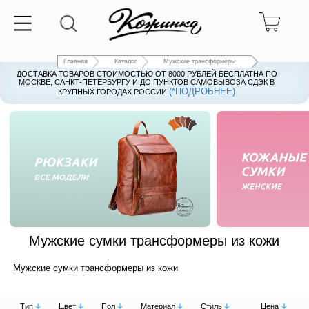
Главная
Каталог
Мужские трансформеры
ДОСТАВКА ТОВАРОВ СТОИМОСТЬЮ ОТ 8000 РУБЛЕЙ БЕСПЛАТНА ПО
ДОСТАВКА ТОВАРОВ СТОИМОСТЬЮ ОТ 8000 РУБЛЕЙ БЕСПЛАТНА ПО
МОСКВЕ, САНКТ-ПЕТЕРБУРГУ И ДО ПУНКТОВ САМОВЫВОЗА СДЭК В
МОСКВЕ, САНКТ-ПЕТЕРБУРГУ И ДО ПУНКТОВ САМОВЫВОЗА СДЭК В
(*ПОДРОБНЕЕ)
(*ПОДРОБНЕЕ)
КРУПНЫХ ГОРОДАХ РОССИИ
КРУПНЫХ ГОРОДАХ РОССИИ
Рюкзаки
Женские кожаные су
Мужские сумки трансформеры из кожи
Мужские сумки трансформеры из кожи
Тип
Цвет
Пол
Материал
Стиль
Цена