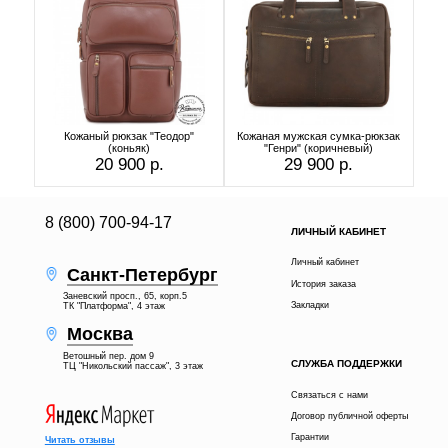
Кожаный рюкзак "Теодор"
Кожаная мужская сумка-рюкзак
(коньяк)
"Генри" (коричневый)
20 900 р.
29 900 р.
8 (800) 700-94-17
ЛИЧНЫЙ КАБИНЕТ
Личный кабинет
Санкт-Петербург
История заказа
Заневский просп., 65, корп.5
Закладки
ТК "Платформа", 4 этаж
Москва
Ветошный пер. дом 9
СЛУЖБА ПОДДЕРЖКИ
ТЦ "Никольский пассаж", 3 этаж
Связаться с нами
Договор публичной оферты
Гарантии
Читать отзывы