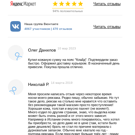
Читать отзывы
94% положительных
Наша группа Вконтакте
Читать отзывы
4067 участников | 470 отзывов
10 мар 2023
Олег Данилов
Купил кожаную сумку на пояс "Клайд". Подтвердили заказ
быстро. Оформил доставку курьером. В назначенный день
привезли. Покупка прошла отлично.
14 марта 2019
Николай Р.
Меня просили написать отзыв через некоторое время
носки моего рюкзака. Редко пишу, обычно забываю. Но тут
такое дело, рюкзак на столько мне нравится что оставить
без рекомендации такой магазин просто преступление!
Хорошая кожа, толстая и вкусно пахнет (не воняет!).
Много ездил по другим странам, знаю, что выделка кожи
может быть очень разной и от этого много зависит.
Например в Испании очень много понравилось, чего хотел
бы приобрести, но дело даже не в цене (там, кстати было
даже дешевле) брать не стал по причине материала с
дурноватым запахом. Обычно мне хватало на год -
полтора рюкзака. Если прослужит больше трёх лет - приду