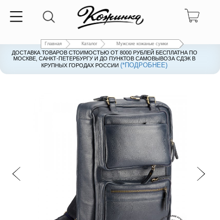
Главная
Каталог
Мужские кожаные сумки
ДОСТАВКА ТОВАРОВ СТОИМОСТЬЮ ОТ 8000 РУБЛЕЙ БЕСПЛАТНА ПО
ДОСТАВКА ТОВАРОВ СТОИМОСТЬЮ ОТ 8000 РУБЛЕЙ БЕСПЛАТНА ПО
МОСКВЕ, САНКТ-ПЕТЕРБУРГУ И ДО ПУНКТОВ САМОВЫВОЗА СДЭК В
МОСКВЕ, САНКТ-ПЕТЕРБУРГУ И ДО ПУНКТОВ САМОВЫВОЗА СДЭК В
(*ПОДРОБНЕЕ)
(*ПОДРОБНЕЕ)
КРУПНЫХ ГОРОДАХ РОССИИ
КРУПНЫХ ГОРОДАХ РОССИИ