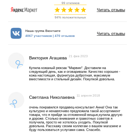
99 откликов
Читать отзывы
94% положительных
Наша группа Вконтакте
Читать отзывы
4067 участников | 470 отзывов
21 фев 2023
Виктория Агашева
Купила кожаный рюкзак "Марвин". Доставили на
следующий день, как и оговаривали. Качество хорошее -
кожа настоящая, фурнитура добротная, максимум
вместимости и стильный дизайн. Покупкой довольна.
11 апреля 2018
Светлана Николаевна
очень понравился продавец-консультант Анна! Она так
культурно и ненавязчиво предложила такой ассортимент
товара, что я прийдя за отложенной вещью,купила другую
и дороже. Столько внимания и грамотных советов я
получила, просто не хотелось уходить. Покупкой
довольна. Расскажу своим коллегам о вашем магазине и
буду пользоваться услугами сама. Спасибо.