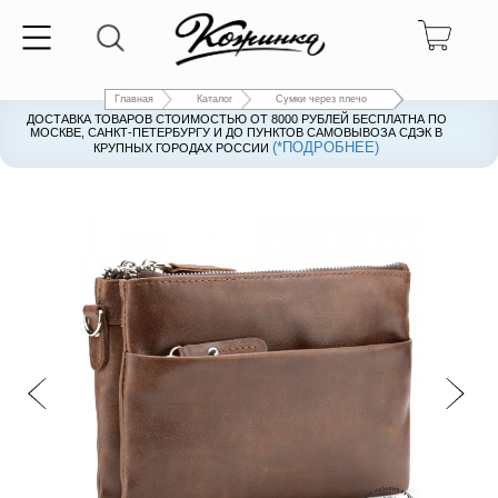
Главная
Каталог
Сумки через плечо
ДОСТАВКА ТОВАРОВ СТОИМОСТЬЮ ОТ 8000 РУБЛЕЙ БЕСПЛАТНА ПО
ДОСТАВКА ТОВАРОВ СТОИМОСТЬЮ ОТ 8000 РУБЛЕЙ БЕСПЛАТНА ПО
МОСКВЕ, САНКТ-ПЕТЕРБУРГУ И ДО ПУНКТОВ САМОВЫВОЗА СДЭК В
МОСКВЕ, САНКТ-ПЕТЕРБУРГУ И ДО ПУНКТОВ САМОВЫВОЗА СДЭК В
(*ПОДРОБНЕЕ)
(*ПОДРОБНЕЕ)
КРУПНЫХ ГОРОДАХ РОССИИ
КРУПНЫХ ГОРОДАХ РОССИИ