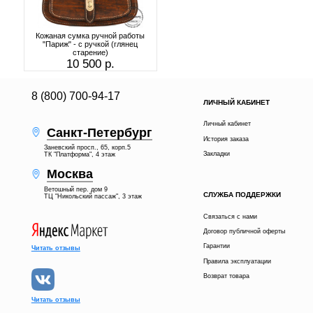
Кожаная сумка ручной работы
"Париж" - с ручкой (глянец
старение)
10 500 р.
8 (800) 700-94-17
ЛИЧНЫЙ КАБИНЕТ
Личный кабинет
Санкт-Петербург
История заказа
Заневский просп., 65, корп.5
Закладки
ТК "Платформа", 4 этаж
Москва
Ветошный пер. дом 9
СЛУЖБА ПОДДЕРЖКИ
ТЦ "Никольский пассаж", 3 этаж
Связаться с нами
Договор публичной оферты
Гарантии
Читать отзывы
Правила эксплуатации
Возврат товара
Читать отзывы