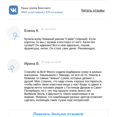
Наша группа Вконтакте
Читать отзывы
4067 участников | 470 отзывов
30 янв 2023
Елена К.
Купила мужу Кожаный рюкзак "СаШе" (чёрный). Если
коротко, то мы с мужем в восторге от него. Качество
супер!!! Он идеален! Все в нем идеально, пошив,
фурнитура, нитки. Он стоит свих денег. Рекомендую.
25 апреля 2019
Ирина Б.
Спасибо за Всё! Много ходила подбирала сумку в разных
магазинах. Заказывала с Ламоды, но всё не то. Нашла в
Кожинке те самые "живые" сумки, которые делают с
душой. Мне странно, что надо очень хорошо постараться,
чтобы найти такие классные вещи у нас! Когда то давно я
видела нечто похожее рядом с Гостиным Двором в Санкт-
Петербурге, но с тех пор прошло очень много лет.
Выбрала Эколь и Джульетту тёмно коричневые и не
маркие. Уверена, что комбинация разных цветов позволит
сделать коллекции таких сумок ещё интересней.
Показать больше отзывов