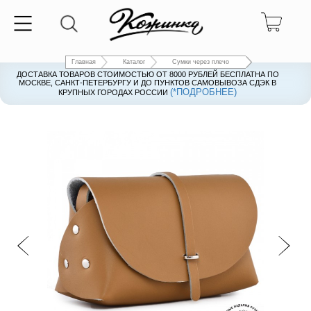
Главная
Каталог
Сумки через плечо
ДОСТАВКА ТОВАРОВ СТОИМОСТЬЮ ОТ 8000 РУБЛЕЙ БЕСПЛАТНА ПО
ДОСТАВКА ТОВАРОВ СТОИМОСТЬЮ ОТ 8000 РУБЛЕЙ БЕСПЛАТНА ПО
МОСКВЕ, САНКТ-ПЕТЕРБУРГУ И ДО ПУНКТОВ САМОВЫВОЗА СДЭК В
МОСКВЕ, САНКТ-ПЕТЕРБУРГУ И ДО ПУНКТОВ САМОВЫВОЗА СДЭК В
(*ПОДРОБНЕЕ)
(*ПОДРОБНЕЕ)
КРУПНЫХ ГОРОДАХ РОССИИ
КРУПНЫХ ГОРОДАХ РОССИИ