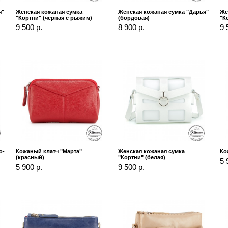
я"
Женская кожаная сумка
Женская кожаная сумка "Дарья"
Же
"Кортни" (чёрная с рыжим)
(бордовая)
"К
9 500 р.
8 900 р.
9 
о-
Кожаный клатч "Марта"
Женская кожаная сумка
Ко
(красный)
"Кортни" (белая)
5 
5 900 р.
9 500 р.