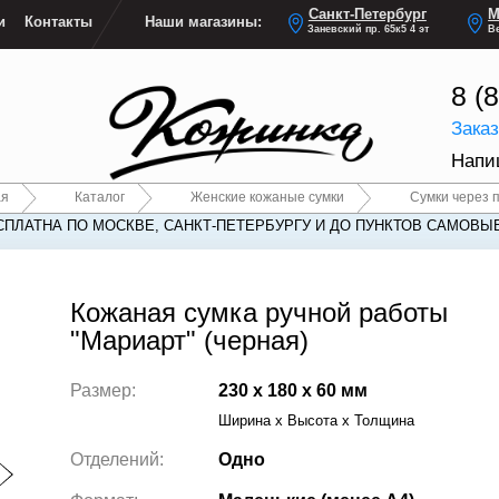
Санкт-Петербург
М
и
Контакты
Наши магазины:
Заневский пр. 65к5 4 эт
Ве
8 (
Зака
Напи
ая
Каталог
Женские кожаные сумки
Сумки через 
СПЛАТНА ПО МОСКВЕ, САНКТ-ПЕТЕРБУРГУ И ДО ПУНКТОВ САМОВЫ
СПЛАТНА ПО МОСКВЕ, САНКТ-ПЕТЕРБУРГУ И ДО ПУНКТОВ САМОВЫ
Кожаная сумка ручной работы
"Мариарт" (черная)
Размер:
230 x 180 x 60 мм
Ширина x Высота x Толщина
Отделений:
Одно