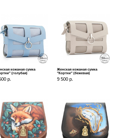
нская кожаная сумка
Женская кожаная сумка
ортни" (голубая)
"Кортни" (бежевая)
500 р.
9 500 р.