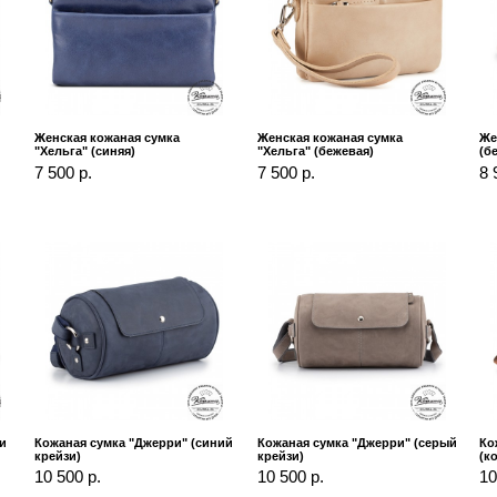
Женская кожаная сумка
Женская кожаная сумка
Же
"Хельга" (синяя)
"Хельга" (бежевая)
(б
7 500 р.
7 500 р.
8 
и
Кожаная сумка "Джерри" (синий
Кожаная сумка "Джерри" (серый
Ко
крейзи)
крейзи)
(к
10 500 р.
10 500 р.
10