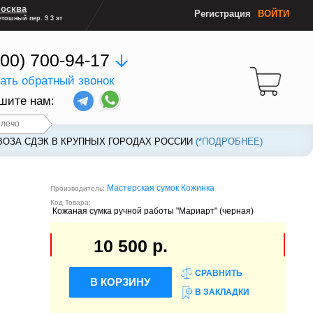
осква
Регистрация
ВОЙТИ
тошный пер. 9 3 эт
800) 700-94-17
зать обратный звонок
шите нам:
плечо
ВОЗА СДЭК В КРУПНЫХ ГОРОДАХ РОССИИ
ВОЗА СДЭК В КРУПНЫХ ГОРОДАХ РОССИИ
(*ПОДРОБНЕЕ)
(*ПОДРОБНЕЕ)
Мастерская сумок Кожинка
Производитель:
Код Товара:
Кожаная сумка ручной работы "Мариарт" (черная)
10 500 р.
СРАВНИТЬ
В КОРЗИНУ
В ЗАКЛАДКИ