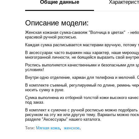
Общие данные
Характерис
Описание модели:
Женская кожаная сумка-саквояж "Волчица в цветах" - неб
красивой ручной росписью.
Каждая сумка расписывается мастерами вручную, потому т
В аксессуарах часто выражен наш характер, наше мироощу
многогранной личности, не боящейся выразить свой внутр
Роспись выполняется качественными и безопасными для зд
условиях!
Внутри одно отделение, карман для телефона и мелочей. 
В комплекте съемный, регулируемый по длине, ремень чер
носить сумку в руке.
Сумка выполнена из отборной толстой кожи высокого качес
под заказ.
В комплект к сумочке с ручной росписью можно подобрать
рисунком на эту же или другую тему. Варианты можно посм
разделе "Аксессуары" нашего каталога.
,
.
Теги:
Мягкая кожа
женское