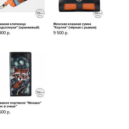
жаная ключница
Женская кожаная сумка
одсолнухи" (оранжевый)
"Кортни" (чёрная с рыжим)
900 р.
9 500 р.
жаное портмоне "Монако"
ис в очках"
500 р.