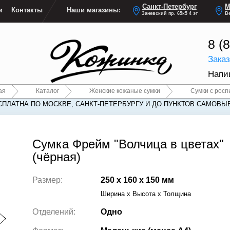
Санкт-Петербург
М
и
Контакты
Наши магазины:
Заневский пр. 65к5 4 эт
Ве
8 (
Зака
Напи
ая
Каталог
Женские кожаные сумки
Сумки с росп
СПЛАТНА ПО МОСКВЕ, САНКТ-ПЕТЕРБУРГУ И ДО ПУНКТОВ САМОВЫ
СПЛАТНА ПО МОСКВЕ, САНКТ-ПЕТЕРБУРГУ И ДО ПУНКТОВ САМОВЫ
Сумка Фрейм "Волчица в цветах"
(чёрная)
Размер:
250 x 160 x 150 мм
Ширина x Высота x Толщина
Отделений:
Одно