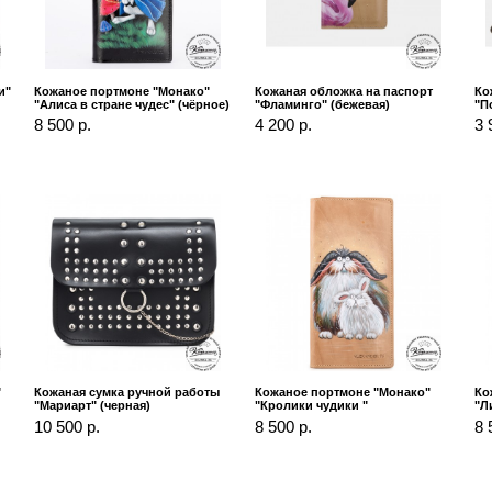
и"
Кожаное портмоне "Монако"
Кожаная обложка на паспорт
Ко
"Алиса в стране чудес" (чёрное)
"Фламинго" (бежевая)
"П
8 500 р.
4 200 р.
3 
"
Кожаная сумка ручной работы
Кожаное портмоне "Монако"
Ко
"Мариарт" (черная)
"Кролики чудики "
"Л
10 500 р.
8 500 р.
8 