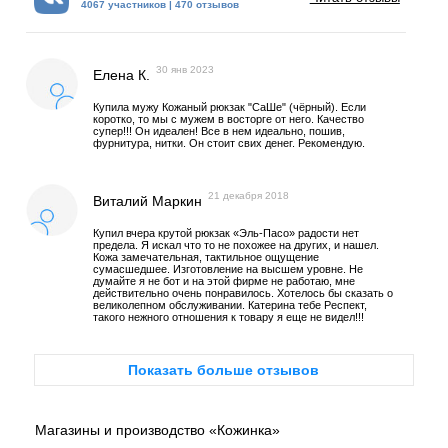
4067 участников | 470 отзывов
30 янв 2023
Елена К.
Купила мужу Кожаный рюкзак "СаШе" (чёрный). Если
коротко, то мы с мужем в восторге от него. Качество
супер!!! Он идеален! Все в нем идеально, пошив,
фурнитура, нитки. Он стоит свих денег. Рекомендую.
21 декабря 2018
Виталий Маркин
Купил вчера крутой рюкзак «Эль-Пасо» радости нет
предела. Я искал что то не похожее на других, и нашел.
Кожа замечательная, тактильное ощущение
сумасшедшее. Изготовление на высшем уровне. Не
думайте я не бот и на этой фирме не работаю, мне
действительно очень понравилось. Хотелось бы сказать о
великолепном обслуживании. Катерина тебе Респект,
такого нежного отношения к товару я еще не видел!!!
Показать больше отзывов
Магазины и производство «Кожинка»