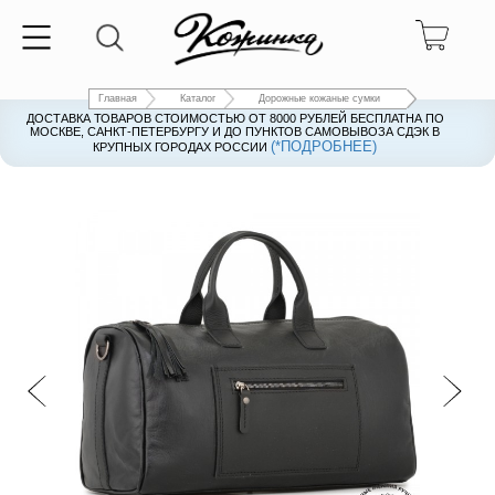
Главная
Каталог
Дорожные кожаные сумки
ДОСТАВКА ТОВАРОВ СТОИМОСТЬЮ ОТ 8000 РУБЛЕЙ БЕСПЛАТНА ПО
ДОСТАВКА ТОВАРОВ СТОИМОСТЬЮ ОТ 8000 РУБЛЕЙ БЕСПЛАТНА ПО
МОСКВЕ, САНКТ-ПЕТЕРБУРГУ И ДО ПУНКТОВ САМОВЫВОЗА СДЭК В
МОСКВЕ, САНКТ-ПЕТЕРБУРГУ И ДО ПУНКТОВ САМОВЫВОЗА СДЭК В
(*ПОДРОБНЕЕ)
(*ПОДРОБНЕЕ)
КРУПНЫХ ГОРОДАХ РОССИИ
КРУПНЫХ ГОРОДАХ РОССИИ