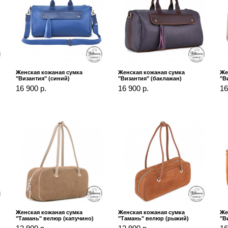
Женская кожаная сумка
Женская кожаная сумка
Же
"Византия" (синий)
"Византия" (баклажан)
"В
16 900 р.
16 900 р.
16
Женская кожаная сумка
Женская кожаная сумка
Же
"Тамань" велюр (капучино)
"Тамань" велюр (рыжий)
"В