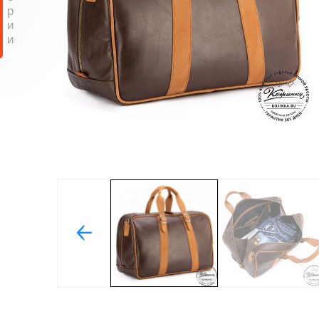
р
и
и