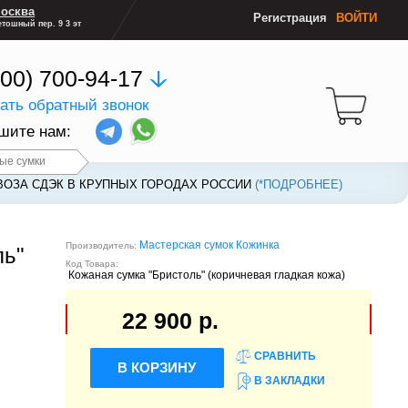
осква
Регистрация
ВОЙТИ
тошный пер. 9 3 эт
800) 700-94-17
зать обратный звонок
шите нам:
ые сумки
ВОЗА СДЭК В КРУПНЫХ ГОРОДАХ РОССИИ
ВОЗА СДЭК В КРУПНЫХ ГОРОДАХ РОССИИ
(*ПОДРОБНЕЕ)
(*ПОДРОБНЕЕ)
Мастерская сумок Кожинка
Производитель:
ль"
Код Товара:
Кожаная сумка "Бристоль" (коричневая гладкая кожа)
22 900 р.
СРАВНИТЬ
В КОРЗИНУ
В ЗАКЛАДКИ