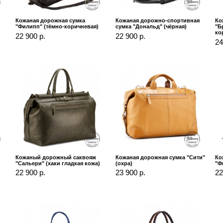
Кожаная дорожная сумка
Кожаная дорожно-спортивная
Ко
"Филипп" (тёмно-коричневая)
сумка "Дональд" (чёрная)
"Б
ко
22 900 р.
22 900 р.
24
Кожаный дорожный саквояж
Кожаная дорожная сумка "Сити"
Ко
"Сальери" (хаки гладкая кожа)
(охра)
"Ф
22 900 р.
23 900 р.
22