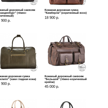
жаный дорожный саквояж
Кожаная дорожная сумка
ранденбург" (тёмно-
"Кимберли" (коричневый воск)
ричневый)
18 900 р.
 900 р.
жаная дорожная сумка
Кожаный дорожный саквояж
илипп" (хаки гладкая кожа)
"Большой" (тёмно-коричневый
крейзи)
 900 р.
45 000 р.