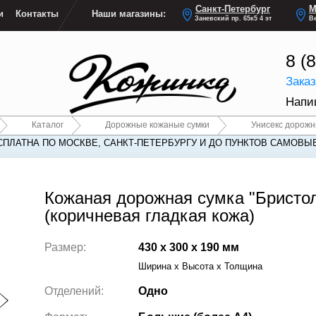
Санкт-Петербург
М
и
Контакты
Наши магазины:
Заневский пр. 65к5 4 эт
Ве
8 (
Зака
Напи
Каталог
Дорожные кожаные сумки
Унисекс дорожн
СПЛАТНА ПО МОСКВЕ, САНКТ-ПЕТЕРБУРГУ И ДО ПУНКТОВ САМОВЫ
СПЛАТНА ПО МОСКВЕ, САНКТ-ПЕТЕРБУРГУ И ДО ПУНКТОВ САМОВЫ
Кожаная дорожная сумка "Бристо
(коричневая гладкая кожа)
Размер:
430 x 300 x 190 мм
Ширина x Высота x Толщина
Отделений:
Одно