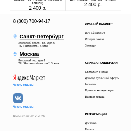
глянец)
2 400 р.
2 400 р.
8 (800) 700-94-17
ЛИЧНЫЙ КАБИНЕТ
Личный кабинет
Санкт-Петербург
История заказа
Заневский просп., 65, корп.5
Закладки
ТК "Платформа", 4 этаж
Москва
Ветошный пер. дом 9
СЛУЖБА ПОДДЕРЖКИ
ТЦ "Никольский пассаж", 3 этаж
Связаться с нами
Договор публичной оферты
Гарантии
Читать отзывы
Правила эксплуатации
Возврат товара
Читать отзывы
ИНФОРМАЦИЯ
Кожинка © 2012-2026
Доставка
1 900 р.
В КОРЗИНУ
Оплата