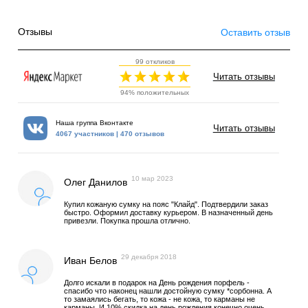
Отзывы
Оставить отзыв
99 откликов
Читать отзывы
94% положительных
Наша группа Вконтакте
Читать отзывы
4067 участников | 470 отзывов
10 мар 2023
Олег Данилов
Купил кожаную сумку на пояс "Клайд". Подтвердили заказ
быстро. Оформил доставку курьером. В назначенный день
привезли. Покупка прошла отлично.
29 декабря 2018
Иван Белов
Долго искали в подарок на День рождения порфель -
спасибо что наконец нашли достойную сумку *сорбонна. А
то замаялись бегать, то кожа - не кожа, то карманы не
карманы. И 10% скидка на день рождения конечно очень