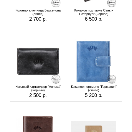
Кожаная ключница Барселона
Кожаное портмоне Санкт-
(синяя)
Петербург (черное)
2 700 р.
6 500 р.
Кожаный картхолдер "Аляска"
Кожаное портмоне "Германия"
(чёрный)
(cинее)
2 500 р.
5 200 р.