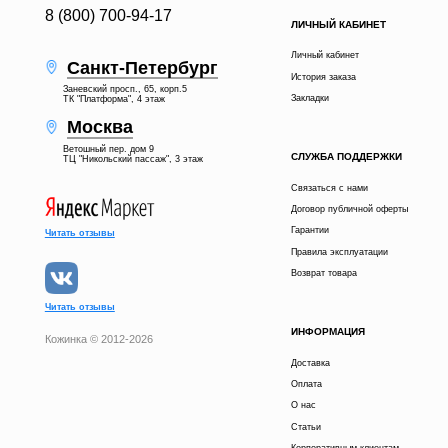
8 (800) 700-94-17
ЛИЧНЫЙ КАБИНЕТ
Личный кабинет
Санкт-Петербург
История заказа
Заневский просп., 65, корп.5
Закладки
ТК "Платформа", 4 этаж
Москва
Ветошный пер. дом 9
СЛУЖБА ПОДДЕРЖКИ
ТЦ "Никольский пассаж", 3 этаж
Связаться с нами
Договор публичной оферты
Гарантии
Читать отзывы
Правила эксплуатации
Возврат товара
Читать отзывы
ИНФОРМАЦИЯ
Кожинка © 2012-2026
Доставка
13 500 р.
В КОРЗИНУ
Оплата
О нас
Статьи
КУПИТЬ В 1 КЛИК
Корпоративным клиентам