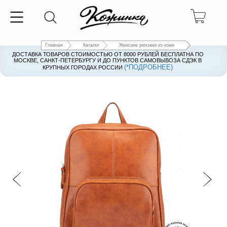
Главная
Каталог
Женские рюкзаки из кожи
ДОСТАВКА ТОВАРОВ СТОИМОСТЬЮ ОТ 8000 РУБЛЕЙ БЕСПЛАТНА ПО
ДОСТАВКА ТОВАРОВ СТОИМОСТЬЮ ОТ 8000 РУБЛЕЙ БЕСПЛАТНА ПО
МОСКВЕ, САНКТ-ПЕТЕРБУРГУ И ДО ПУНКТОВ САМОВЫВОЗА СДЭК В
МОСКВЕ, САНКТ-ПЕТЕРБУРГУ И ДО ПУНКТОВ САМОВЫВОЗА СДЭК В
(*ПОДРОБНЕЕ)
(*ПОДРОБНЕЕ)
КРУПНЫХ ГОРОДАХ РОССИИ
КРУПНЫХ ГОРОДАХ РОССИИ