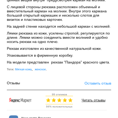
ценных вещей внутри предусмотрен карман на молнии.
С лицевой стороны рюкзака расположен объемный и
вместительный карман на молнии. Внутри этого кармана
большой открытый кармашек и несколько слотов для
визиток и пластиковых карточек.
На задней стенке находится небольшой карман с молнией.
Лямки рюкзака из кожи, усилены стропой, регулируются по
длине. Лямки можно соединить вмести молнией и удобно
носить рюкзак на одно плечо.
Рюкзак изготовлен из качественной натуральной кожи.
Упаковывается в фирменную коробку.
На модели представлен рюкзак "Пандора" красного цвета.
,
.
Теги:
Мягкая кожа
женское
Отзывы
Оставить отзыв
99 откликов
Читать отзывы
94% положительных
Наша группа Вконтакте